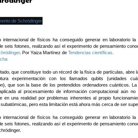
hrödinger
 internacional de físicos ha conseguido generar en laboratorio la i
de seis fotones, realizando así el experimento de pensamiento con
chrödinger
. Por Yaiza Martínez de
Tendencias científicas.
echa
tado, que constituye todo un récord de la física de partículas, abre 
tura experimentación con los llamados qubits (unidades cuá
ón), que son la base de los pretendidos ordenadores cuánticos. L
aplicada al procesamiento de información computacional aún no
se en una realidad por problemas inherentes al propio funcionamie
s subatómicas, pero esta limitación está ahora más cerca de ser supe
 internacional de físicos ha conseguido generar en laboratorio la i
de seis fotones, realizando así el experimento de pensamiento con
chrödinger.