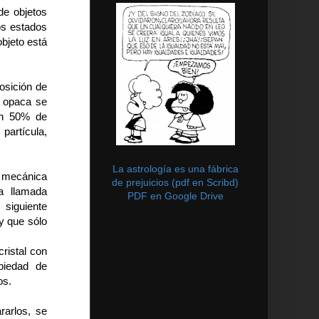
de objetos
os estados
bjeto está
posición de
y opaca se
un 50% de
partícula,
La astrología es una fábrica
a mecánica
de prejuicios (pdf en Scribd)
a llamada
PDF en Google Drive
siguiente
y que sólo
cristal con
piedad de
os.
rarlos, se