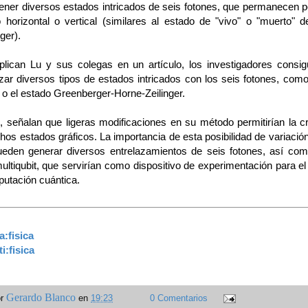
ener diversos estados intricados de seis fotones, que permanecen p
 horizontal o vertical (similares al estado de "vivo" o "muerto" d
ger).
lican Lu y sus colegas en un artículo, los investigadores consig
izar diversos tipos de estados intricados con los seis fotones, com
 o el estado Greenberger-Horne-Zeilinger.
 señalan que ligeras modificaciones en su método permitirían la c
os estados gráficos. La importancia de esta posibilidad de variació
eden generar diversos entrelazamientos de seis fotones, así co
ultiqubit, que servirían como dispositivo de experimentación para el
putación cuántica.
a:fisica
i:fisica
Gerardo Blanco
or
en
19:23
0 Comentarios