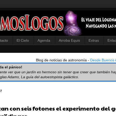
tacto
El Cielo
Agenda
Arroba Equis
Extras
Enla
Blog de noticias de astronomía -
Desde Buenos A
a el pánico!
iente ver que un jardín es hermoso sin tener que creer que también ha
glas Adams, La guía del autoestopista galáctico.
37
zan con seis fotones el experimento del 