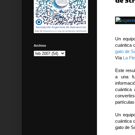
de Sc
Un equipo
cuántica 
Archivo
gato de S
Vía
La Fl
Este resul
a una fu
informaci
cuántica 
convertir
partícula
Un equipo
cuántica 
gato de S