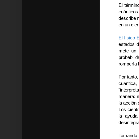
El términ
cuánticos
describe 
en un cier
El físico
estados d
mete un 
probabili
rompería 
Por tanto
cuántica
"interpr
manera: m
la acción 
Los cientí
la ayuda
desintegr
Tomando t