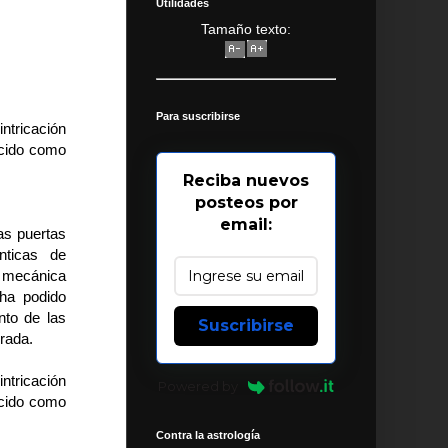
Utilidades
Tamaño texto:
Para suscribirse
ntricación
ocido como
Reciba nuevos
posteos por
email:
las puertas
nticas de
a mecánica
 ha podido
nto de las
Suscribirse
rada.
ntricación
Powered by
ocido como
Contra la astrología