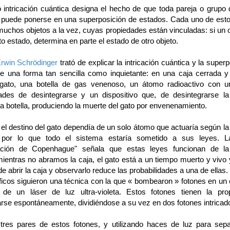
o intricación cuántica designa el hecho de que toda pareja o grupo 
 puede ponerse en una superposición de estados. Cada uno de est
muchos objetos a la vez, cuyas propiedades están vinculadas: si un o
to estado, determina en parte el estado de otro objeto.
 Erwin Schrödinger
trató de explicar la intricación cuántica y la super
e una forma tan sencilla como inquietante: en una caja cerrada 
gato, una botella de gas venenoso, un átomo radioactivo con 
dades de desintegrarse y un dispositivo que, de desintegrarse la 
la botella, produciendo la muerte del gato por envenenamiento.
, el destino del gato dependía de un solo átomo que actuaría según l
, por lo que todo el sistema estaría sometido a sus leyes. L
etación de Copenhague" señala que estas leyes funcionan de la 
ientras no abramos la caja, el gato está a un tiempo muerto y vivo 
de abrir la caja y observarlo reduce las probabilidades a una de ellas.
ficos siguieron una técnica con la que « bombearon » fotones en un 
 de un láser de luz ultra-violeta. Estos fotones tienen la pro
arse espontáneamente, dividiéndose a su vez en dos fotones intricad
res pares de estos fotones, y utilizando haces de luz para sepa