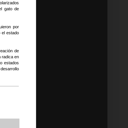
olarizados
el gato de
uieron por
o el estado
reación de
n radica en
mo estados
 desarrollo