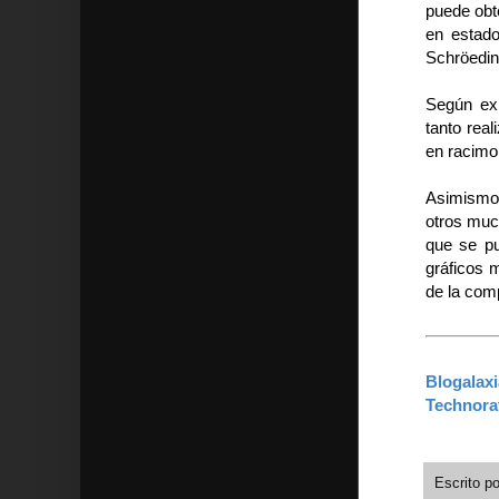
puede obt
en estado
Schröedin
Según exp
tanto real
en racimo
Asimismo,
otros much
que se pu
gráficos m
de la com
Blogalaxi
Technorat
Escrito p