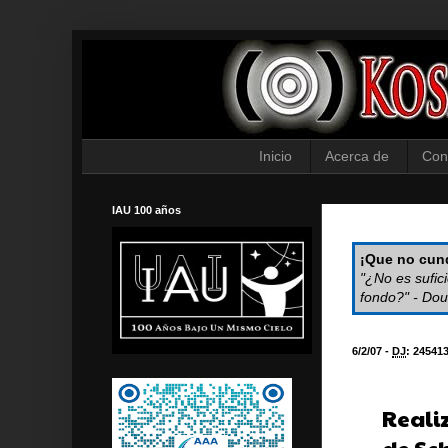
Inicio
Acerca de
Con
IAU 100 años
¡Que no cund
"¿No es sufic
fondo?" - Dou
6/2/07 -
DJ
:
24541
Reali