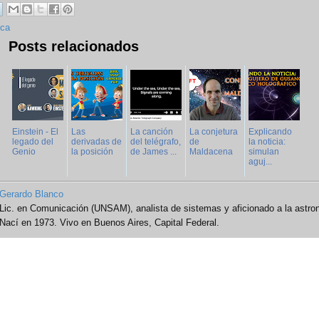
ica
Posts relacionados
Einstein - El
Las
La canción
La conjetura
Explicando
legado del
derivadas de
del telégrafo,
de
la noticia:
Genio
la posición
de James ...
Maldacena
simulan
aguj...
Gerardo Blanco
Lic. en Comunicación (UNSAM), analista de sistemas y aficionado a la astro
Nací en 1973. Vivo en Buenos Aires, Capital Federal.