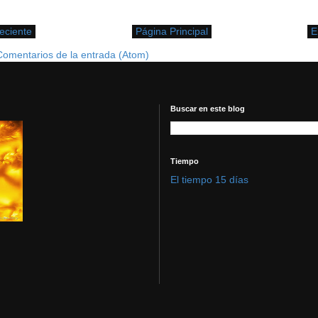
eciente
Página Principal
E
Comentarios de la entrada (Atom)
Buscar en este blog
Tiempo
El tiempo 15 días