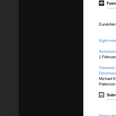
Fuent
EurekAler
Eight-met
Astronome
1 Februar
Transient
Dimensio
Michael K
Patterson
Sobr
Hipercubo