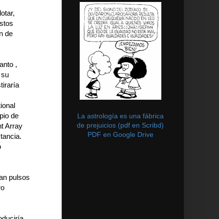
otar,
Estos
n de
anto ,
 su
tiraría
ional
pio de
La astrología es una fábrica
de prejuicios (pdf en Scribd)
t Array
PDF en Google Drive
tancia.
o
an pulsos
ro
oduciría