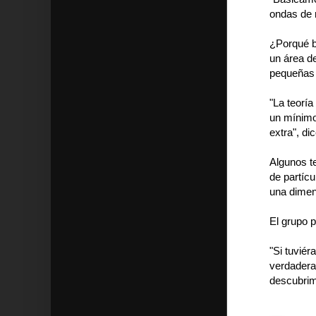
ondas de r
¿Porqué b
un área d
pequeñas 
"La teoría
un mínimo
extra", di
Algunos t
de partíc
una dimens
El grupo 
"Si tuvié
verdadera
descubrim