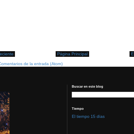
eciente
Página Principal
E
Comentarios de la entrada (Atom)
Buscar en este blog
Tiempo
El tiempo 15 días