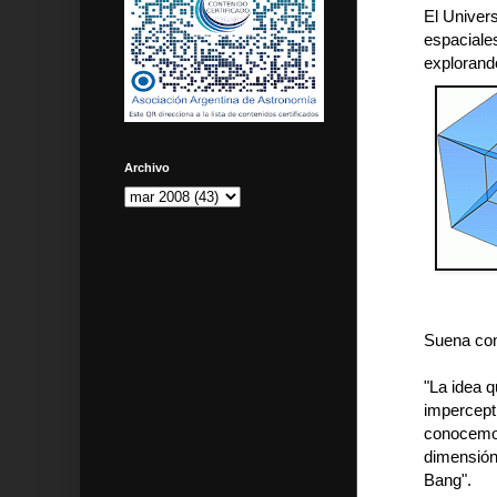
El Univer
espaciale
explorando
Archivo
Suena com
"La idea 
impercepti
conocemos
dimensión 
Bang".