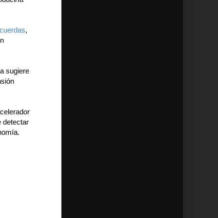
 cuerdas
,
on
ía sugiere
nsión
acelerador
 detectar
onomía.