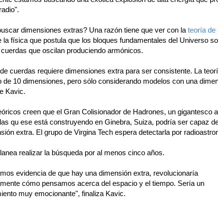
adio".
uscar dimensiones extras? Una razón tiene que ver con la
teoría de
e la física que postula que los bloques fundamentales del Universo s
cuerdas que oscilan produciendo armónicos.
 de cuerdas requiere dimensiones extra para ser consistente. La teor
 de 10 dimensiones, pero sólo considerando modelos con una dime
ce Kavic.
eóricos creen que el Gran Colisionador de Hadrones, un gigantesco 
ulas qu ese está construyendo en Ginebra, Suiza, podría ser capaz de
ión extra. El grupo de Virgina Tech espera detectarla por radioastr
planea realizar la búsqueda por al menos cinco años.
ramos evidencia de que hay una dimensión extra, revolucionaría
mente cómo pensamos acerca del espacio y el tiempo. Sería un
iento muy emocionante", finaliza Kavic.