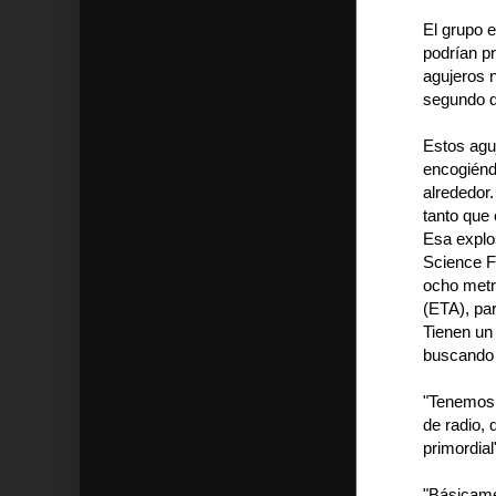
El grupo 
podrían pr
agujeros 
segundo d
Estos agu
encogiénd
alrededor.
tanto que
Esa explos
Science F
ocho metr
(ETA), pa
Tienen un 
buscando 
"Tenemos 
de radio, 
primordial
"Básicame