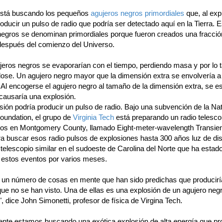
está buscando los pequeños
agujeros negros primordiales
que, al expl
oducir un pulso de radio que podría ser detectado aquí en la Tierra. 
negros se denominan primordiales porque fueron creados una fracció
espués del comienzo del Universo.
jeros negros se evaporarían con el tiempo, perdiendo masa y por lo t
ose. Un agujero negro mayor que la dimensión extra se envolvería a
 Al encogerse el agujero negro al tamaño de la dimensión extra, se es
 causaría una explosión.
ión podría producir un pulso de radio. Bajo una subvención de la Nat
oundation, el grupo de
Virginia Tech
está preparando un radio telesco
os en Montgomery County, llamado Eight-meter-wavelength Transien
ra buscar esos radio pulsos de explosiones hasta 300 años luz de dis
telescopio similar en el sudoeste de Carolina del Norte que ha estad
estos eventos por varios meses.
un número de cosas en mente que han sido predichas que producirí
que no se han visto. Una de ellas es una explosión de un agujero neg
", dice John Simonetti, profesor de física de Virgina Tech.
nte estamos buscando una exótica explosión de alta energía que pr