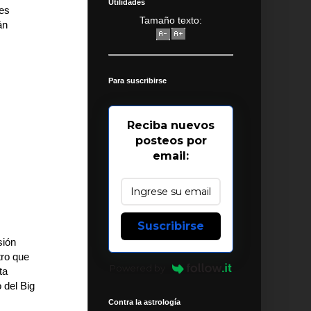
Utilidades
nes
Tamaño texto:
án
Para suscribirse
Reciba nuevos
posteos por
email:
Suscribirse
sión
tro que
Powered by
ta
 del Big
Contra la astrología