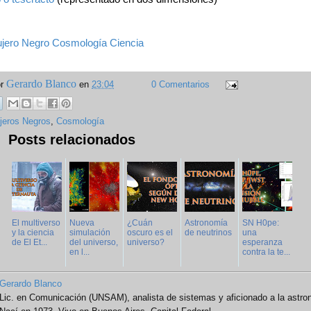
jero Negro
Cosmología
Ciencia
Gerardo Blanco
or
en
23:04
0 Comentarios
jeros Negros
,
Cosmología
Posts relacionados
El multiverso
Nueva
¿Cuán
Astronomía
SN H0pe:
y la ciencia
simulación
oscuro es el
de neutrinos
una
de El Et...
del universo,
universo?
esperanza
en l...
contra la te...
Gerardo Blanco
Lic. en Comunicación (UNSAM), analista de sistemas y aficionado a la astro