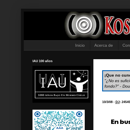
Inicio
Acerca de
Con
IAU 100 años
¡Que no cund
"¿No es sufic
fondo?" - Dou
10/3/08 -
DJ
:
2454
En bu