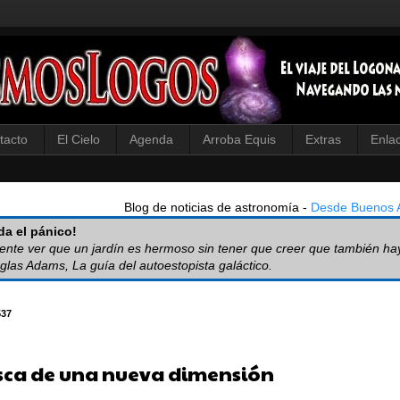
tacto
El Cielo
Agenda
Arroba Equis
Extras
Enla
Blog de noticias de astronomía -
Desde Buenos A
a el pánico!
iente ver que un jardín es hermoso sin tener que creer que también ha
glas Adams, La guía del autoestopista galáctico.
537
sca de una nueva dimensión