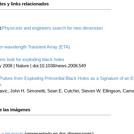
es y links relacionados
t:
Physicists and engineers search for new dimension
er-wavelength Transient Array (ETA)
rs look for exploding black holes
y 2008 | Nature | doi:10.1038/news.2008.549
 Pulses from Exploding Primordial Black Holes as a Signature of an E
n
avic, John H. Simonetti, Sean E. Cutchin, Steven W. Ellingson, Cam
e las imágenes
 o teseracto
(representado en dos dimensiones)