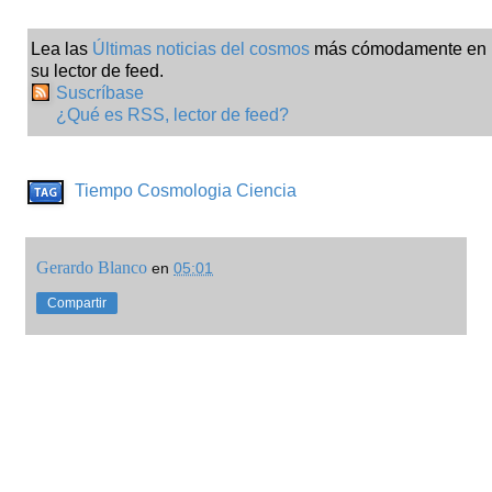
Lea las
Últimas noticias del cosmos
más cómodamente en
su lector de feed.
Suscríbase
¿Qué es RSS, lector de feed?
Tiempo
Cosmologia
Ciencia
Gerardo Blanco
en
05:01
Compartir