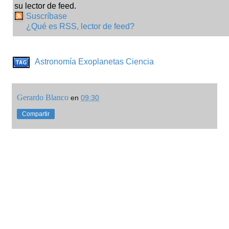
su lector de feed.
Suscríbase
¿Qué es RSS, lector de feed?
Astronomía
Exoplanetas
Ciencia
Gerardo Blanco
en
09:30
Compartir