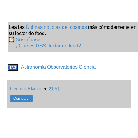
Lea las
Últimas noticias del cosmos
más cómodamente en
su lector de feed.
Suscríbase
¿Qué es RSS, lector de feed?
Astronomía
Observatorios
Ciencia
Gerardo Blanco
en
21:51
Compartir