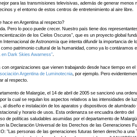
mejor para las transmisiones televisivas, además de generar menos 
ecinos y el entorno de estos centros de entretenimiento al aire libre.
 hace en Argentina al respecto?
da. Pero lo poco puede crecer. Nuestro país tiene dos representantes
ncientización de los Cielos Oscuros", que es un proyecto global fun
n Internacional de Astronomía que intenta difundir la importancia de l
 como patrimonio cultural de la humanidad, como ya lo contáramos 
a en Dark Skies Awarness"
.
con organizaciones que vienen trabajando desde hace tiempo en el
sociación Argentina de Luminotecnia
, por ejemplo. Pero evidenteme
lar al respecto.
artamento de Malargüe, el 14 de abril de 2005 se sancionó una orde
por la cual se regulan los aspectos relativos a las intensidades de lu
, al diseño e instalación de los aparatos y dispositivos de alumbrado
stacional y horario de usos. Esta ordenanza se encuadra dentro del
o de políticas saludables asumidas por el departamento de Malargü
on la Declaración Universal de los Derechos de las Generaciones Fu
: "Las personas de las generaciones futuras tienen derecho a una T