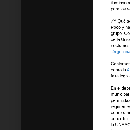
iluminan 
para los v
¿Y Qué se
Poco y na
grupo "Co
de la Unió
nocturnos
"Argentin
Contamos 
como la
A
falta legis
En el dep
municipal 
permitidas
régimen e
compromis
acuerdo c
la UNESCO