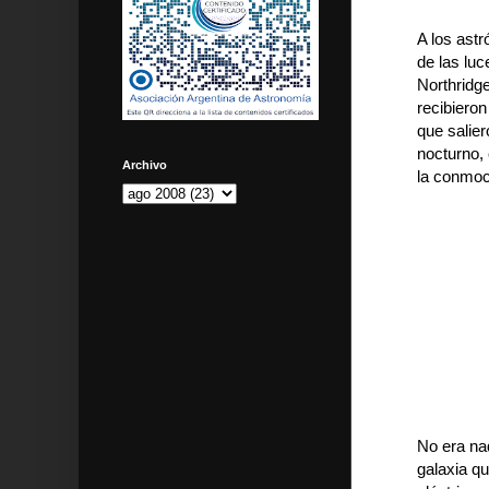
A los astr
de las luc
Northridg
recibieron
que salier
nocturno,
Archivo
la conmoc
No era na
galaxia qu