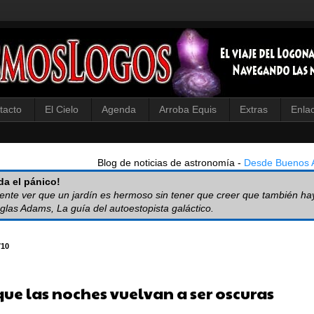
tacto
El Cielo
Agenda
Arroba Equis
Extras
Enla
Blog de noticias de astronomía -
Desde Buenos A
a el pánico!
iente ver que un jardín es hermoso sin tener que creer que también ha
glas Adams, La guía del autoestopista galáctico.
710
que las noches vuelvan a ser oscuras