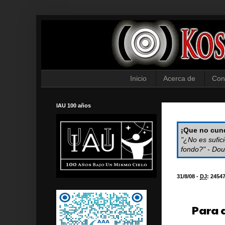
Inicio
Acerca de
Con
IAU 100 años
¡Que no cund
"¿No es sufic
fondo?" - Dou
31/8/08 -
DJ
:
2454
Para 