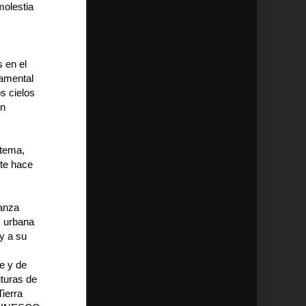
molestia
 en el
damental
os cielos
en
 tema,
nte hace
nanza
z urbana
 y a su
e y de
turas de
ierra