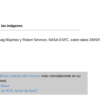
 las imágenes
Craig Mayhew y Robert Simmon, NASA GSFC, sobre datos DMSP.
ltimas noticias del cosmos
más cómodamente en su
feed.
ríbase
es RSS, lector de feed?