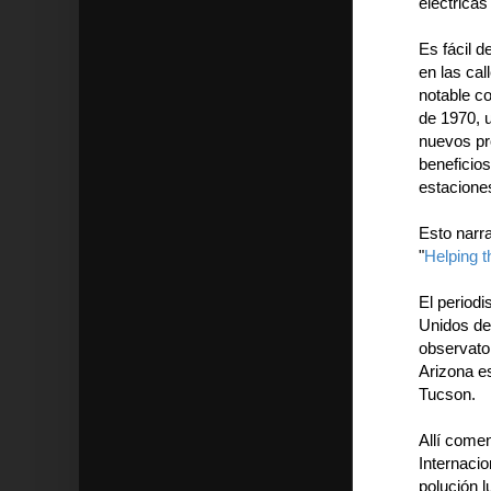
eléctricas
Es fácil d
en las cal
notable co
de 1970, 
nuevos pr
beneficio
estacione
Esto narr
"
Helping t
El periodi
Unidos dec
observator
Arizona e
Tucson.
Allí come
Internacio
polución 