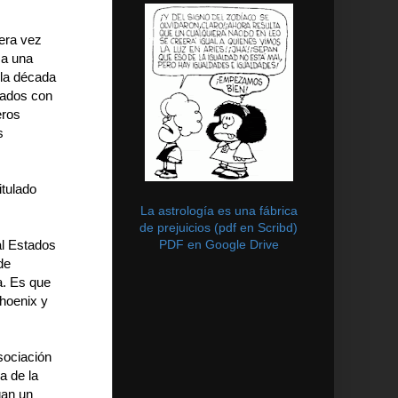
mera vez
 a una
 la década
rados con
eros
s
itulado
La astrología es una fábrica
de prejuicios (pdf en Scribd)
PDF en Google Drive
al Estados
de
a. Es que
hoenix y
sociación
a de la
gan un