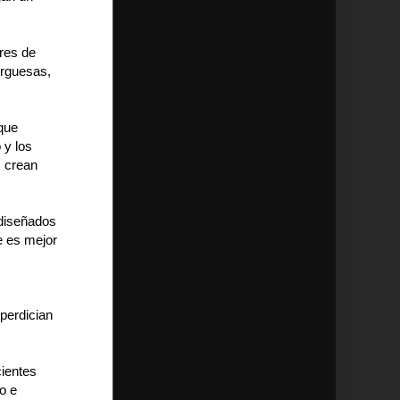
ores de
urguesas,
que
 y los
s crean
 diseñados
e es mejor
perdician
cientes
o e