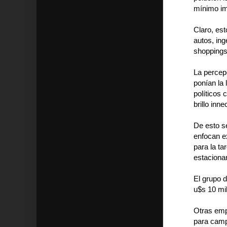
mínimo im
Claro, est
autos, ing
shoppings
La percep
ponían la
políticos 
brillo inn
De esto se
enfocan e
para la ta
estaciona
El grupo 
u$s 10 mil
Otras emp
para camp