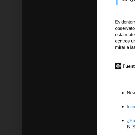
Evidentem
observator
esta mate
centros ur
mirar a las
Fuent
New
Inte
¿Pu
B. S