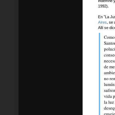
indemne y
1992).
En "La Jus
Aires
, se
Allí se di
Como 
Santor
poluci
conse
necesa
de me
ambie
no ren
lumín
sufren
vida p
la luz
desequ
envej