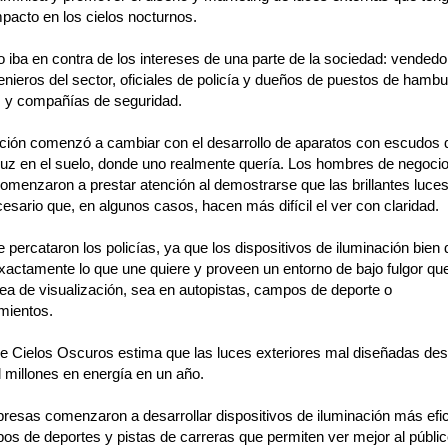
pacto en los cielos nocturnos.
o iba en contra de los intereses de una parte de la sociedad: vended
enieros del sector, oficiales de policía y dueños de puestos de hamb
 y compañías de seguridad.
ción comenzó a cambiar con el desarrollo de aparatos con escudos 
 luz en el suelo, donde uno realmente quería. Los hombres de negocio
comenzaron a prestar atención al demostrarse que las brillantes luce
ecesario que, en algunos casos, hacen más difícil el ver con claridad.
 percataron los policías, ya que los dispositivos de iluminación bien
xactamente lo que une quiere y proveen un entorno de bajo fulgor qu
rea de visualización, sea en autopistas, campos de deporte o
mientos.
de Cielos Oscuros estima que las luces exteriores mal diseñadas des
 millones en energía en un año.
resas comenzaron a desarrollar dispositivos de iluminación más efi
os de deportes y pistas de carreras que permiten ver mejor al públic