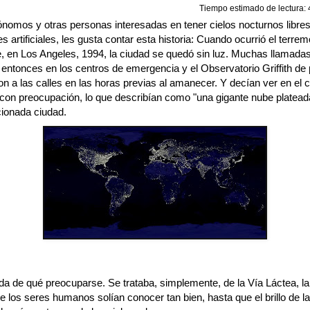
Tiempo estimado de lectura: 4
ónomos y otras personas interesadas en tener cielos nocturnos libres 
es artificiales, les gusta contar esta historia: Cuando ocurrió el terre
e, en Los Angeles, 1994, la ciudad se quedó sin luz. Muchas llamada
 entonces en los centros de emergencia y el Observatorio Griffith de
on a las calles en las horas previas al amanecer. Y decían ver en el c
 con preocupación, lo que describían como "una gigante nube platead
ionada ciudad.
da de qué preocuparse. Se trataba, simplemente, de la Vía Láctea, la
e los seres humanos solían conocer tan bien, hasta que el brillo de l