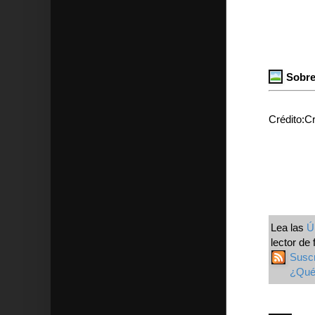
Sobre
Crédito:
Lea las
Ú
lector de 
Susc
¿Qué 