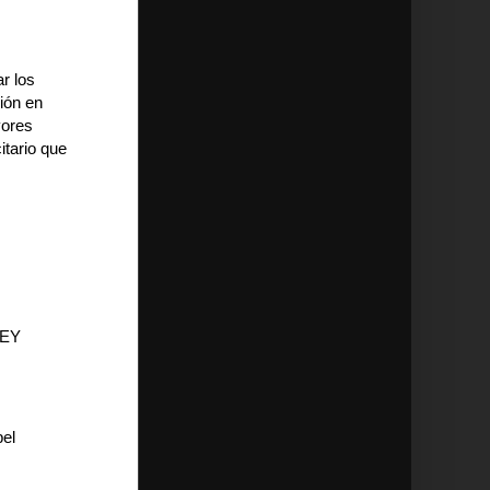
r los
ción en
yores
itario que
KEY
bel