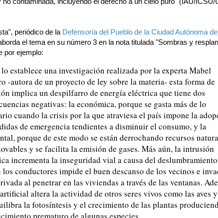
 no contaminada, incluyendo el derecho a un cielo puro" (IAU/ICS
ta", periódico de la
Defensoría del Pueblo de la Ciudad Autónoma d
 aborda el tema en su número 3 en la nota titulada "Sombras y respla
ce por ejemplo:
lo establece una investigación realizada por la experta Mabel
o -autora de un proyecto de ley sobre la materia- esta forma de
ón implica un despilfarro de energía eléctrica que tiene dos
cuencias negativas: la económica, porque se gasta más de lo
rio cuando la crisis por la que atraviesa el país impone la adop
didas de emergencia tendientes a disminuir el consumo, y la
ntal, porque de este modo se están derrochando recursos natura
ovables y se facilita la emisión de gases. Más aún, la intrusión
ica incrementa la inseguridad vial a causa del deslumbramiento
 los conductores impide el buen descanso de los vecinos e inva
rivada al penetrar en las viviendas a través de las ventanas. Ad
 artificial altera la actividad de otros seres vivos como las aves y
ilibra la fotosíntesis y el crecimiento de las plantas producien
ecimiento prematuro de algunas especies.