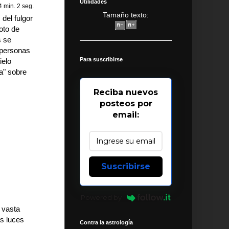
Utilidades
 min. 2 seg.
Tamaño texto:
del fulgor
moto de
s se
 personas
Para suscribirse
ielo
a" sobre
Reciba nuevos
posteos por
email:
Suscribirse
Powered by
 vasta
as luces
Contra la astrología