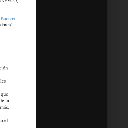
U/UNESCO,
e Buenos
ndores".
ción
les
 que
de la
emás,
do el