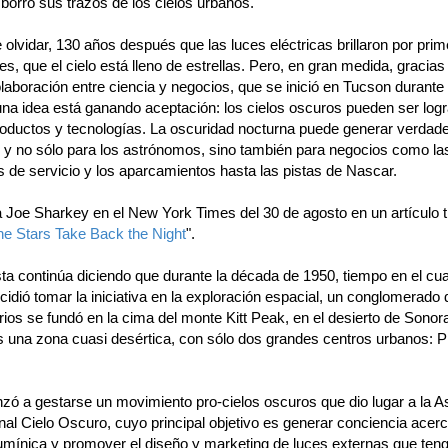
 borró sus trazos de los cielos urbanos.
e olvidar, 130 años después que las luces eléctricas brillaron por pri
les, que el cielo está lleno de estrellas. Pero, en gran medida, gracias
laboración entre ciencia y negocios, que se inició en Tucson durante
una idea está ganando aceptación: los cielos oscuros pueden ser log
oductos y tecnologías. La oscuridad nocturna puede generar verdad
s y no sólo para los astrónomos, sino también para negocios como la
s de servicio y los aparcamientos hasta las pistas de Nascar.
a Joe Sharkey en el New York Times del 30 de agosto en un artículo t
he Stars Take Back the Night
".
sta continúa diciendo que durante la década de 1950, tiempo en el cu
idió tomar la iniciativa en la exploración espacial, un conglomerado 
ios se fundó en la cima del monte Kitt Peak, en el desierto de Sonor
s una zona cuasi desértica, con sólo dos grandes centros urbanos: P
nzó a gestarse un movimiento pro-cielos oscuros que dio lugar a la A
nal Cielo Oscuro, cuyo principal objetivo es generar conciencia acerc
lumínica y promover el diseño y marketing de luces externas que ten