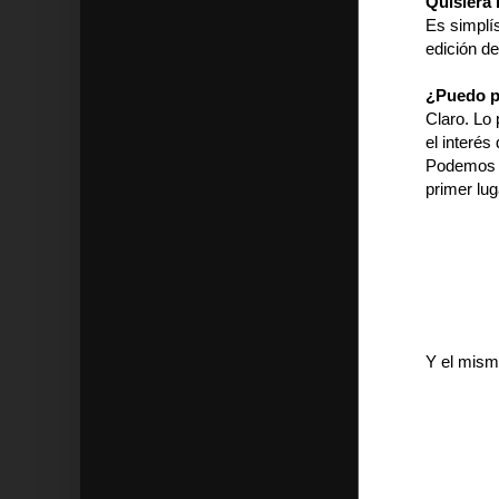
Quisiera
Es simplí
edición de
¿Puedo po
Claro. Lo
el interés 
Podemos u
primer lug
Y el mism