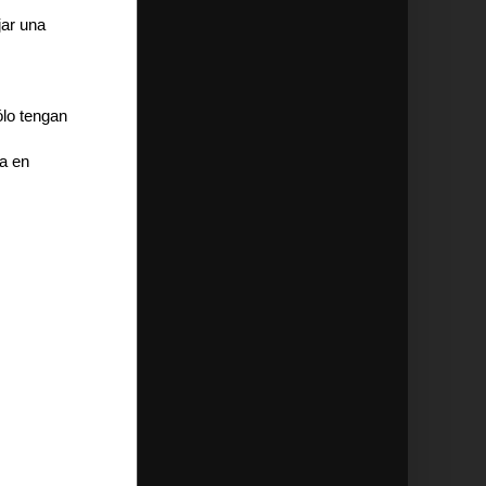
jar una
ólo tengan
a en