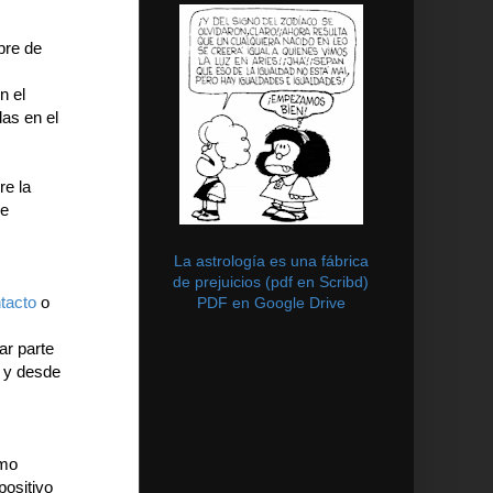
bre de
n el
das en el
re la
de
La astrología es una fábrica
de prejuicios (pdf en Scribd)
tacto
o
PDF en Google Drive
ar parte
a y desde
ómo
positivo