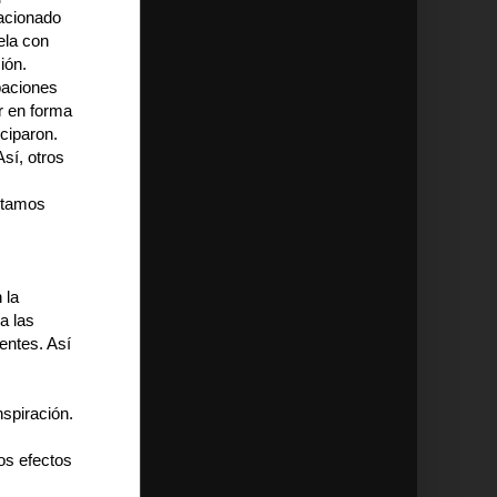
lacionado
vela con
ión.
paciones
r en forma
iciparon.
Así, otros
estamos
 la
a las
entes. Así
nspiración.
los efectos