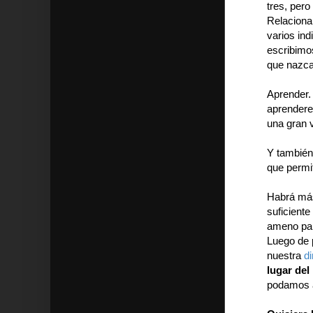
tres, per
Relaciona
varios ind
escribimo
que nazca
Aprender.
aprendere
una gran 
Y también,
que permi
Habrá más
suficiente
ameno par
Luego de 
nuestra
d
lugar de
podamos a