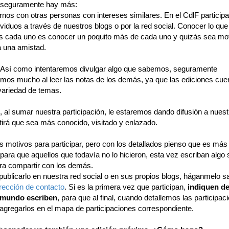
o seguramente hay más:
rnos con otras personas con intereses similares. En el CdlF partici
ividuos a través de nuestros blogs o por la red social. Conocer lo que
s cada uno es conocer un poquito más de cada uno y quizás sea mot
 una amistad.
 Así como intentaremos divulgar algo que sabemos, seguramente
mos mucho al leer las notas de los demás, ya que las ediciones cue
variedad de temas.
 al sumar nuestra participación, le estaremos dando difusión a nuestr
tirá que sea más conocido, visitado y enlazado.
 motivos para participar, pero con los detallados pienso que es más
 para que aquellos que todavía no lo hicieron, esta vez escriban algo 
a compartir con los demás.
publicarlo en nuestra red social o en sus propios blogs, háganmelo s
irección de contacto
. Si es la primera vez que participan,
indiquen d
l mundo escriben
, para que al final, cuando detallemos las participac
gregarlos en el mapa de participaciones correspondiente.