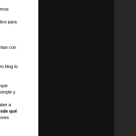
pamos
ivo para
ntan con
o blog lo
 que
simple y
aber a
esde qué
iones