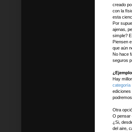
creado por
con la fís
esta cienc
Por supues
ajenas, p
simple? Es
Piensen en
que aún n
No hace f
seguros p
¿Ejempl
Hay millo
categoría
ediciones
podremos 
Otra opció
O pensar 
¿Si, desde
del aire,