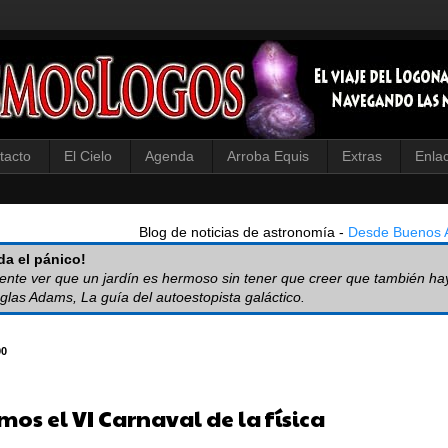
tacto
El Cielo
Agenda
Arroba Equis
Extras
Enla
Blog de noticias de astronomía -
Desde Buenos A
a el pánico!
iente ver que un jardín es hermoso sin tener que creer que también ha
glas Adams, La guía del autoestopista galáctico.
90
mos el VI Carnaval de la física