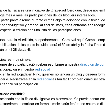
al de la física es una iniciativa de Gravedad Cero que, desde noviem
oge mes a mes las participaciones de los bloguers interesados.
participante escribe durante el mes algo relacionado con la física, co
e ser divulgativo y ameno. Al final del mes, esas entradas son recogi
ospeda la edición con una lista de las participaciones.
aso, para la VI edición, hospedaremos el Carnaval aquí. Como siemp
ublicación de los posts incluidos será el 30 de abril y la fecha límite 
ión es el
25 de abril
.
icipar es muy simple:
arme de su participación deben escribirme a nuestra
dirección de con
articipación en nuestra
red social
.
, en la red alojada en Ning, quienes no tengan un blog y deseen form
cerlo. Registrarse en la
red social
es tan fácil como en cualquier otr
n escribir su participación.
puede escribir?
lacionado con la física divulgativa es bienvenido. Se puede contar c
n experimento, explicar en forma simple algún fenómeno natural o dis