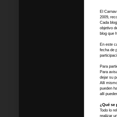
El Carnav
2009, rec
Cada blog 
objetivo d
blog que h
En este c
fecha de p
participac
Para part
Para avis
dejar su p
Allí mismo
pueden ha
allí puede
¿Qué se 
Todo lo re
realizar u