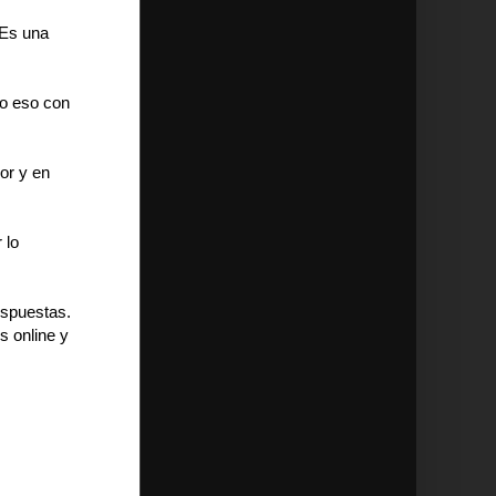
¿Es una
do eso con
or y en
 lo
espuestas.
s online y