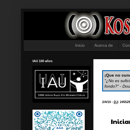
Inicio
Acerca de
Con
IAU 100 años
¡Que no cund
"¿No es sufic
fondo?" - Dou
2/4/10 -
DJ
:
24552
Inicia