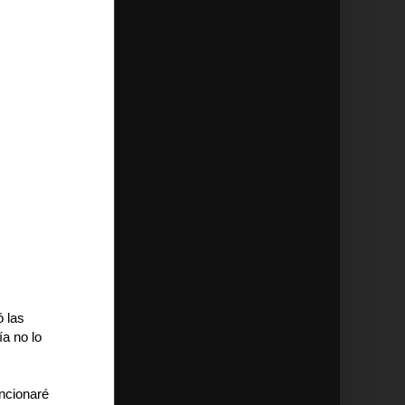
 las
a no lo
encionaré