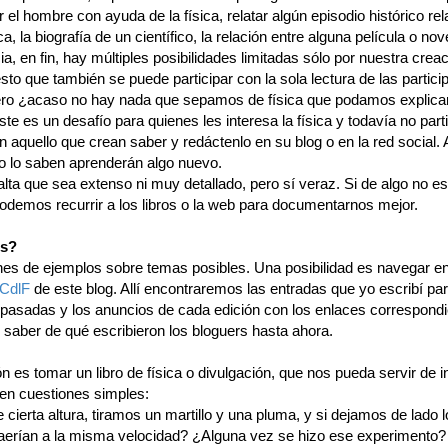
 el hombre con ayuda de la física, relatar algún episodio histórico re
ica, la biografía de un científico, la relación entre alguna película o no
ia, en fin, hay múltiples posibilidades limitadas sólo por nuestra creac
to que también se puede participar con la sola lectura de las partici
ero ¿acaso no hay nada que sepamos de física que podamos explica
te es un desafío para quienes les interesa la física y todavía no part
 aquello que crean saber y redáctenlo en su blog o en la red social. 
o lo saben aprenderán algo nuevo.
alta que sea extenso ni muy detallado, pero sí veraz. Si de algo no 
odemos recurrir a los libros o la web para documentarnos mejor.
os?
nes de ejemplos sobre temas posibles. Una posibilidad es navegar en
 CdlF
de este blog. Allí encontraremos las entradas que yo escribí par
 pasadas y los anuncios de cada edición con los enlaces correspondi
saber de qué escribieron los bloguers hasta ahora.
n es tomar un libro de física o divulgación, que nos pueda servir de i
en cuestiones simples:
 cierta altura, tiramos un martillo y una pluma, y si dejamos de lado 
 caerían a la misma velocidad? ¿Alguna vez se hizo ese experimento?