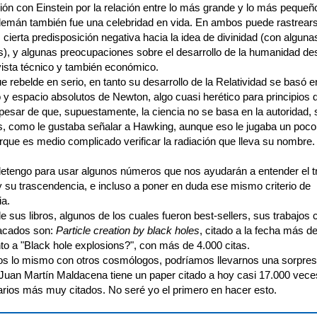
ón con Einstein por la relación entre lo más grande y lo más pequeñ
 alemán también fue una celebridad en vida. En ambos puede rastrears
 cierta predisposición negativa hacia la idea de divinidad (con alguna
as), y algunas preocupaciones sobre el desarrollo de la humanidad de
vista técnico y también económico.
ue rebelde en serio, en tanto su desarrollo de la Relatividad se basó 
 y espacio absolutos de Newton, algo cuasi herético para principios d
pesar de que, supuestamente, la ciencia no se basa en la autoridad, 
s, como le gustaba señalar a Hawking, aunque eso le jugaba un poco
rque es medio complicado verificar la radiación que lleva su nombre.
etengo para usar algunos números que nos ayudarán a entender el t
 su trascendencia, e incluso a poner en duda ese mismo criterio de
ia.
e sus libros, algunos de los cuales fueron best-sellers, sus trabajos c
acados son:
Particle creation by black holes
, citado a la fecha más de
to a "Black hole explosions?", con más de 4.000 citas.
s lo mismo con otros cosmólogos, podríamos llevarnos una sorpres
 Juan Martín Maldacena tiene un paper citado a hoy casi 17.000 vece
arios más muy citados. No seré yo el primero en hacer esto.