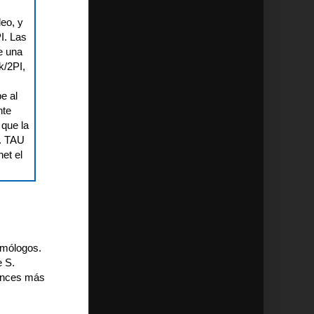
eo, y
I. Las
e una
k/2PI,
e al
nte
 que la
U. TAU
et el
s
smólogos.
e S.
tonces más