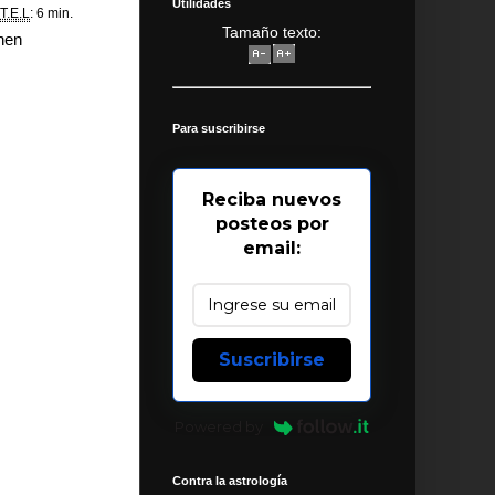
Utilidades
T.E.L
: 6 min.
Tamaño texto:
hen
Para suscribirse
Reciba nuevos
posteos por
email:
Suscribirse
Powered by
Contra la astrología