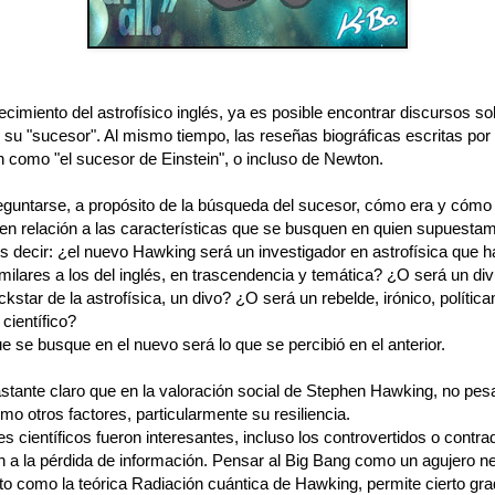
lecimiento del astrofísico inglés, ya es posible encontrar discursos s
 su "sucesor". Al mismo tiempo, las reseñas biográficas escritas po
n como "el sucesor de Einstein", o incluso de Newton.
eguntarse, a propósito de la búsqueda del sucesor, cómo era y cómo 
en relación a las características que se busquen en quien supuestam
s decir: ¿el nuevo Hawking será un investigador en astrofísica que 
milares a los del inglés, en trascendencia y temática? ¿O será un div
ckstar de la astrofísica, un divo? ¿O será un rebelde, irónico, polític
 científico?
e se busque en el nuevo será lo que se percibió en el anterior.
stante claro que en la valoración social de Stephen Hawking, no pesa
mo otros factores, particularmente su resiliencia.
s científicos fueron interesantes, incluso los controvertidos o contrad
n a la pérdida de información. Pensar al Big Bang como un agujero ne
nto como la teórica Radiación cuántica de Hawking, permite cierto gr