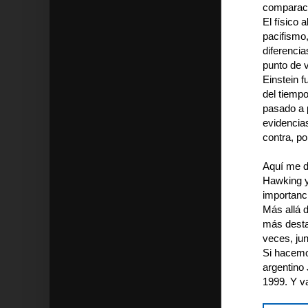
comparaci
El físico
pacifismo,
diferenci
punto de 
Einstein f
del tiempo
pasado a 
evidencia
contra, po
Aquí me d
Hawking y
importanc
Más allá d
más dest
veces, jun
Si hacemo
argentino
1999. Y v