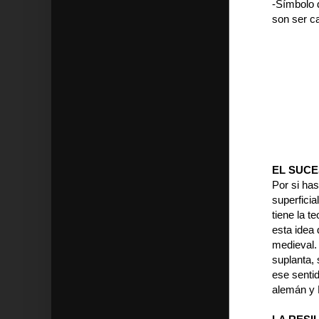
-Símbolo 
son ser ca
EL SUC
Por si has
superficia
tiene la 
esta idea 
medieval. 
suplanta, 
ese sentid
alemán y 