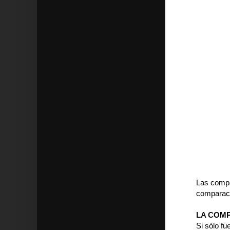
Las compa
comparaci
LA COM
Si sólo fu