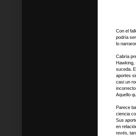
Con el fal
podría ser
lo narraro
Cabría pr
Hawking, 
suceda. E
aportes si
casi un ro
incorrecto
Aquello qu
Parece ba
ciencia co
Sus aporte
en relació
revés, ta