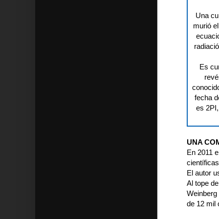
Una cur
murió el
ecuaci
radiaci
Es cur
revé
conocido
fecha d
es 2PI,
UNA CO
En 2011 e
científica
El autor 
Al tope de
Weinberg 
de 12 mil 