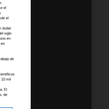
o.
e el
s
sde el
en dudar
el siglo
sino en
 en
rabajo de
ientíficos
 10 mil
a. El
s, de