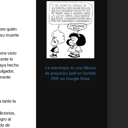
obre quién
r su muerte
era visto
ente lo
haya hecho
La astrología es una fábrica
ulgador,
de prejuicios (pdf en Scribd)
amente
PDF en Google Drive
 tanto la
ictorios,
gro al
ado de