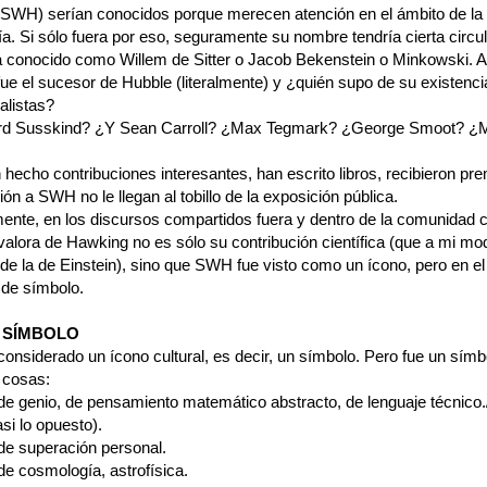
SWH) serían conocidos porque merecen atención en el ámbito de la
. Si sólo fuera por eso, seguramente su nombre tendría cierta circul
a conocido como Willem de Sitter o Jacob Bekenstein o Minkowski. A
ue el sucesor de Hubble (literalmente) y ¿quién supo de su existenci
alistas?
rd Susskind? ¿Y Sean Carroll? ¿Max Tegmark? ¿George Smoot? ¿M
hecho contribuciones interesantes, han escrito libros, recibieron pr
n a SWH no le llegan al tobillo de la exposición pública.
ente, en los discursos compartidos fuera y dentro de la comunidad ci
valora de Hawking no es sólo su contribución científica (que a mi mo
 de la de Einstein), sino que SWH fue visto como un ícono, pero en el
 de símbolo.
 SÍMBOLO
onsiderado un ícono cultural, es decir, un símbolo. Pero fue un símb
 cosas:
de genio, de pensamiento matemático abstracto, de lenguaje técnico
si lo opuesto).
de superación personal.
de cosmología, astrofísica.