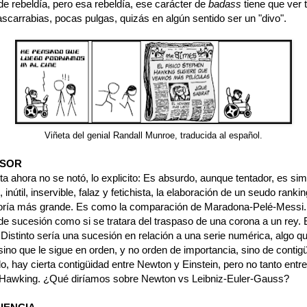
de rebeldía, pero esa rebeldía, ese carácter de
badass
tiene que ver 
scarrabias, pocas pulgas, quizás en algún sentido ser un "divo".
Viñeta del genial Randall Munroe, traducida al español.
ESOR
ta ahora no se notó, lo explicito: Es absurdo, aunque tentador, es sim
l, inútil, inservible, falaz y fetichista, la elaboración de un seudo ranki
teoría más grande. Es como la comparación de Maradona-Pelé-Messi
de sucesión como si se tratara del traspaso de una corona a un rey. 
Distinto sería una sucesión en relación a una serie numérica, algo q
sino que le sigue en orden, y no orden de importancia, sino de contig
o, hay cierta contigüidad entre Newton y Einstein, pero no tanto entre
Hawking. ¿Qué diríamos sobre Newton vs Leibniz-Euler-Gauss?