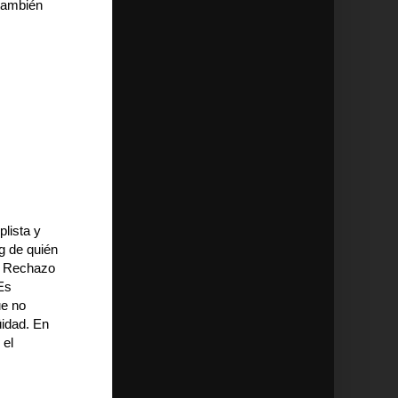
también
plista y
ng de quién
. Rechazo
Es
ue no
üidad. En
 el