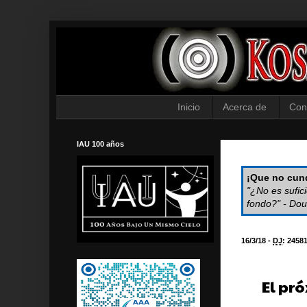
Inicio
Acerca de
Con
IAU 100 años
¡Que no cund
"¿No es sufic
fondo?" - Dou
16/3/18 -
DJ
:
2458
El pr