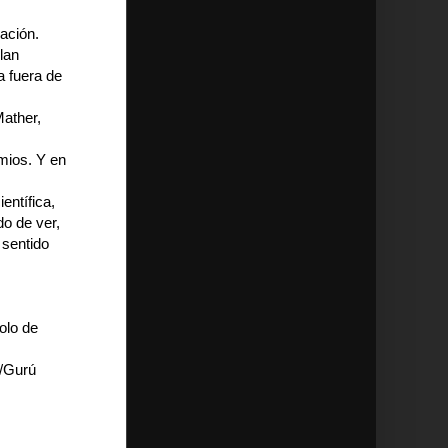
ación.
lan
a fuera de
ather,
emios. Y en
entífica,
do de ver,
 sentido
olo de
./Gurú