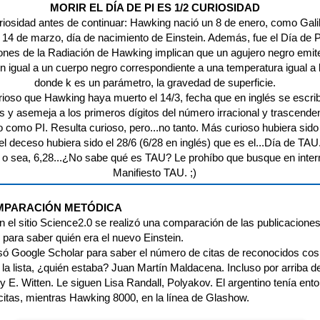
MORIR EL DÍA DE PI ES 1/2 CURIOSIDAD
iosidad antes de continuar: Hawking nació un 8 de enero, como Galil
 14 de marzo, día de nacimiento de Einstein. Además, fue el Día de P
ones de la Radiación de Hawking implican que un agujero negro emit
ón igual a un cuerpo negro correspondiente a una temperatura igual a 
donde k es un parámetro, la gravedad de superficie.
ioso que Hawking haya muerto el 14/3, fecha que en inglés se escrib
s y asemeja a los primeros dígitos del número irracional y trascende
 como PI. Resulta curioso, pero...no tanto. Más curioso hubiera sido
el deceso hubiera sido el 28/6 (6/28 en inglés) que es el...Día de TA
 o sea, 6,28...¿No sabe qué es TAU? Le prohíbo que busque en intern
Manifiesto TAU. ;)
MPARACIÓN METÓDICA
n el sitio Science2.0 se realizó una comparación de las publicacione
s para saber quién era el nuevo Einstein.
usó Google Scholar para saber el número de citas de reconocidos co
 la lista, ¿quién estaba? Juan Martín Maldacena. Incluso por arriba d
y E. Witten. Le siguen Lisa Randall, Polyakov. El argentino tenía en
citas, mientras Hawking 8000, en la línea de Glashow.