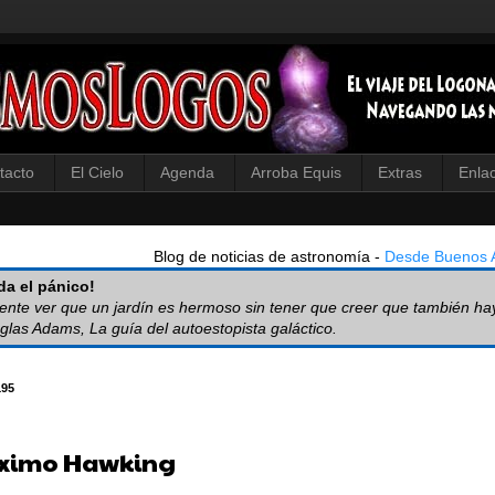
tacto
El Cielo
Agenda
Arroba Equis
Extras
Enla
Blog de noticias de astronomía -
Desde Buenos A
a el pánico!
iente ver que un jardín es hermoso sin tener que creer que también ha
glas Adams, La guía del autoestopista galáctico.
195
óximo Hawking