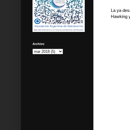
La ya des
Hawking y
Archivo