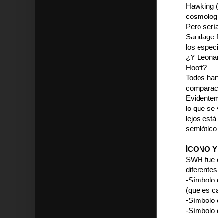
Hawking (
cosmología
Pero serí
Sandage f
los especi
¿Y Leona
Hooft?
Todos han 
comparació
Evidentem
lo que se 
lejos está
semiótico
ÍCONO Y
SWH fue c
diferentes
-Símbolo 
(que es ca
-Símbolo 
-Símbolo 