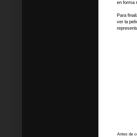
en forma 
Para final
ver la pel
representa
Antes de c