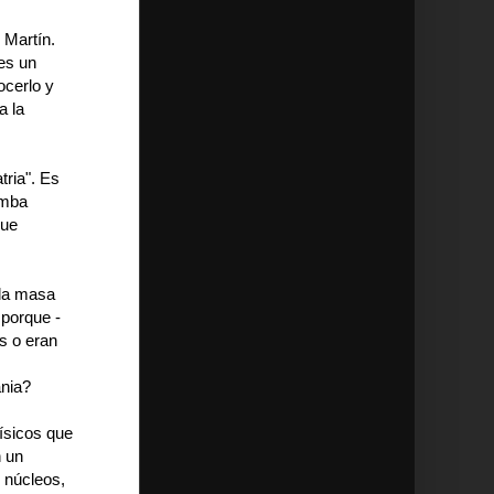
 Martín.
 es un
ocerlo y
a la
tria". Es
omba
que
 la masa
 porque -
s o eran
ania?
ísicos que
n un
 núcleos,