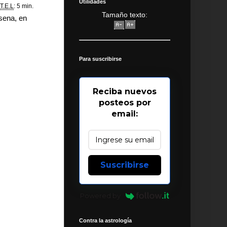
Utilidades
T.E.L
: 5 min.
Tamaño texto:
sena, en
Para suscribirse
Reciba nuevos
posteos por
email:
Suscribirse
Powered by
Contra la astrología