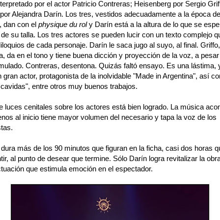
terpretado por el actor Patricio Contreras; Heisenberg por Sergio Grif
 por Alejandra Darín. Los tres, vestidos adecuadamente a la época de
, dan con el
physique du rol
y Darín está a la altura de lo que se espe
 de su talla. Los tres actores se pueden lucir con un texto complejo q
liloquios de cada personaje. Darín le saca jugo al suyo, al final. Griffo
, da en el tono y tiene buena dicción y proyección de la voz, a pesar
imulado. Contreras, desentona. Quizás faltó ensayo. Es una lástima,
n gran actor, protagonista de la inolvidable "Made in Argentina", así c
scavidas", entre otros muy buenos trabajos.
de luces cenitales sobre los actores está bien logrado. La música ac
nos al inicio tiene mayor volumen del necesario y tapa la voz de los
tas.
dura más de los 90 minutos que figuran en la ficha, casi dos horas 
ir, al punto de desear que termine. Sólo Darín logra revitalizar la obr
ctuación que estimula emoción en el espectador.