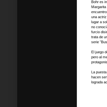
Bohr es in
Margarita
encuentro
una actriz
lugar a so
no conocía
furcio dis
trata de u
serie "Bu
El juego 
pero al me
protagonis
La puesta 
hacen sent
lograda a