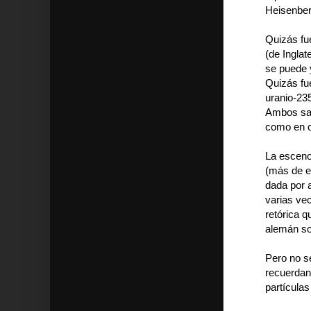
Heisenbe
Quizás fu
(de Ingla
se puede 
Quizás fue
uranio-23
Ambos sab
como en o
La esceno
(más de e
dada por a
varias vec
retórica q
alemán so
Pero no se
recuerdan
partículas