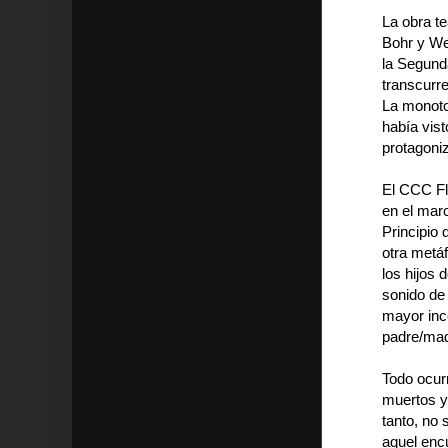
La obra te
Bohr y We
la Segund
transcurre
La monoto
había vist
protagoni
El CCC Flo
en el mar
Principio 
otra metáf
los hijos 
sonido de 
mayor inc
padre/ma
Todo ocurr
muertos y
tanto, no
aquel encu