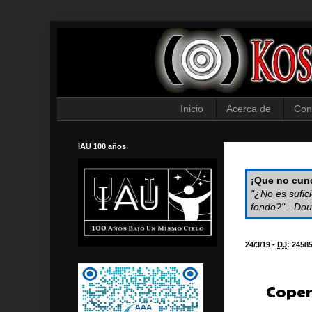
Inicio
Acerca de
Con
IAU 100 años
¡Que no cund
"¿No es sufic
fondo?" - Dou
24/3/19 -
DJ
:
2458
Copen