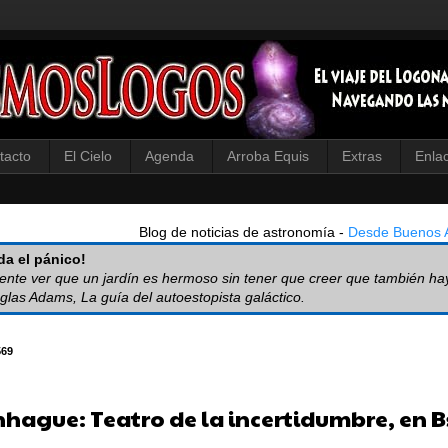
tacto
El Cielo
Agenda
Arroba Equis
Extras
Enla
Blog de noticias de astronomía -
Desde Buenos A
a el pánico!
iente ver que un jardín es hermoso sin tener que creer que también ha
glas Adams, La guía del autoestopista galáctico.
569
hague: Teatro de la incertidumbre, en B