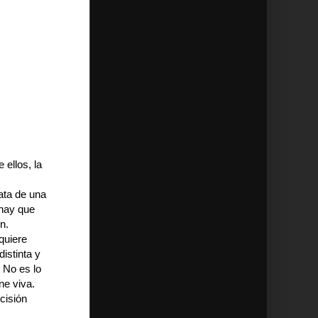
 ellos, la
ata de una
 hay que
n.
quiere
istinta y
 No es lo
ne viva.
cisión