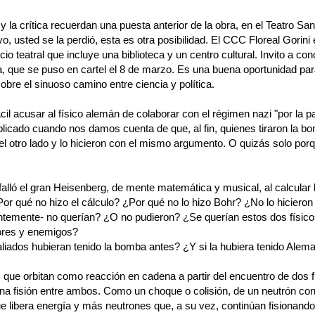
 y la crítica recuerdan una puesta anterior de la obra, en el Teatro San
o, usted se la perdió, esta es otra posibilidad. El CCC Floreal Gorini
cio teatral que incluye una biblioteca y un centro cultural. Invito a con
a, que se puso en cartel el 8 de marzo. Es una buena oportunidad par
sobre el sinuoso camino entre ciencia y política.
il acusar al físico alemán de colaborar con el régimen nazi "por la pa
icado cuando nos damos cuenta de que, al fin, quienes tiraron la b
el otro lado y lo hicieron con el mismo argumento. O quizás solo por
falló el gran Heisenberg, de mente matemática y musical, al calcular
Por qué no hizo el cálculo? ¿Por qué no lo hizo Bohr? ¿No lo hicieron
ntemente- no querían? ¿O no pudieron? ¿Se querían estos dos físico
ores y enemigos?
aliados hubieran tenido la bomba antes? ¿Y si la hubiera tenido Alem
 que orbitan como reacción en cadena a partir del encuentro de dos f
na fisión entre ambos. Como un choque o colisión, de un neutrón co
e libera energía y más neutrones que, a su vez, continúan fisionando