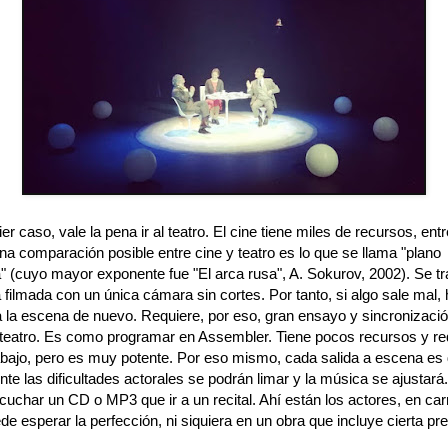
er caso, vale la pena ir al teatro. El cine tiene miles de recursos, entre
na comparación posible entre cine y teatro es lo que se llama "plano
" (cuyo mayor exponente fue "El arca rusa", A. Sokurov, 2002). Se tr
filmada con un única cámara sin cortes. Por tanto, si algo sale mal,
a la escena de nuevo. Requiere, por eso, gran ensayo y sincronizació
 teatro. Es como programar en Assembler. Tiene pocos recursos y re
bajo, pero es muy potente. Por eso mismo, cada salida a escena es d
e las dificultades actorales se podrán limar y la música se ajustará.
uchar un CD o MP3 que ir a un recital. Ahí están los actores, en car
e esperar la perfección, ni siquiera en un obra que incluye cierta pre