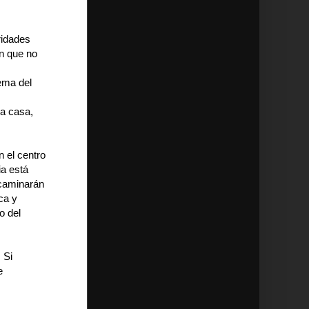
ridades
án que no
ema del
la casa,
 el centro
ia está
 caminarán
ca y
o del
 Si
e