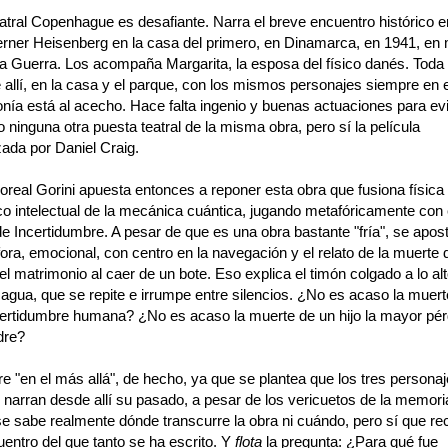
atral Copenhague es desafiante. Narra el breve encuentro histórico e
rner Heisenberg en la casa del primero, en Dinamarca, en 1941, en
a Guerra. Los acompaña Margarita, la esposa del físico danés. Toda 
 allí, en la casa y el parque, con los mismos personajes siempre en
nía está al acecho. Hace falta ingenio y buenas actuaciones para evi
o ninguna otra puesta teatral de la misma obra, pero sí la película
zada por Daniel Craig.
real Gorini apuesta entonces a reponer esta obra que fusiona física y
co intelectual de la mecánica cuántica, jugando metafóricamente con 
de Incertidumbre. A pesar de que es una obra bastante "fría", se apos
ora, emocional, con centro en la navegación y el relato de la muerte
del matrimonio al caer de un bote. Eso explica el timón colgado a lo alt
agua, que se repite e irrumpe entre silencios. ¿No es acaso la muert
ertidumbre humana? ¿No es acaso la muerte de un hijo la mayor pér
dre?
e "en el más allá", de hecho, ya que se plantea que los tres persona
 narran desde allí su pasado, a pesar de los vericuetos de la memori
 se sabe realmente dónde transcurre la obra ni cuándo, pero sí que r
entro del que tanto se ha escrito. Y
flota
la pregunta: ¿Para qué fue