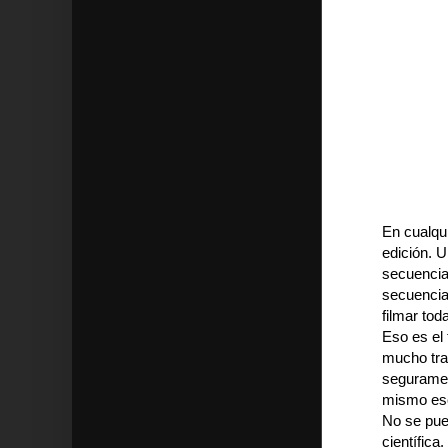
En cualqui
edición. U
secuencia
secuencia 
filmar tod
Eso es el
mucho tra
segurament
mismo esc
No se pued
científica.