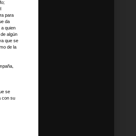
fo;
l
ra para
ue da
, a quien
 de algún
 ya que se
omo de la
ompaña,
que se
a con su