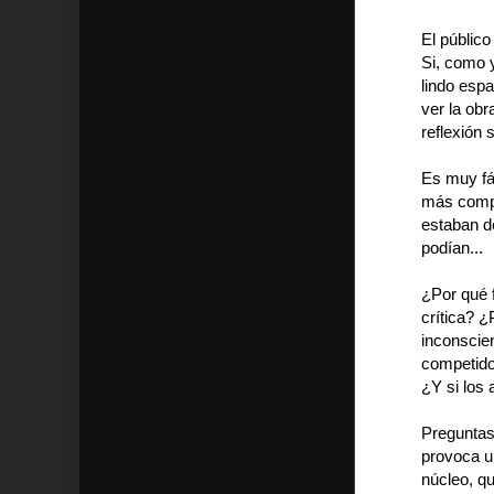
El público
Si, como y
lindo espa
ver la obr
reflexión 
Es muy fác
más compl
estaban d
podían...
¿Por qué 
crítica? ¿
inconscie
competid
¿Y si los 
Preguntas
provoca u
núcleo, qu