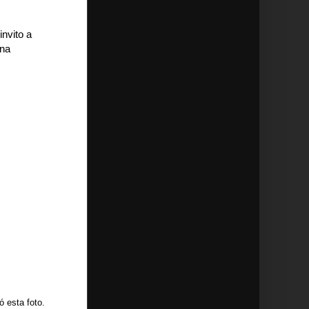
nvito a
una
 esta foto.