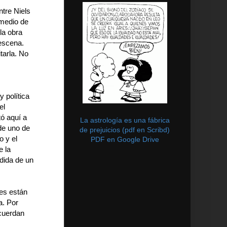
ntre Niels
 medio de
la obra
 escena.
tarla. No
 política
el
tó aquí a
La astrología es una fábrica
 de uno de
de prejuicios (pdf en Scribd)
o y el
PDF en Google Drive
e la
dida de un
jes están
a. Por
ecuerdan