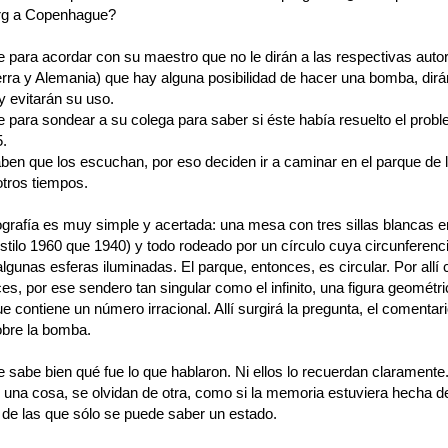
rg a Copenhague?
e para acordar con su maestro que no le dirán a las respectivas auto
terra y Alemania) que hay alguna posibilidad de hacer una bomba, dir
y evitarán su uso.
 para sondear a su colega para saber si éste había resuelto el probl
5.
en que los escuchan, por eso deciden ir a caminar en el parque de 
tros tiempos.
grafía es muy simple y acertada: una mesa con tres sillas blancas en
stilo 1960 que 1940) y todo rodeado por un círculo cuya circunferenc
lgunas esferas iluminadas. El parque, entonces, es circular. Por allí
es, por ese sendero tan singular como el infinito, una figura geométri
ue contiene un número irracional. Allí surgirá la pregunta, el comentari
bre la bomba.
 sabe bien qué fue lo que hablaron. Ni ellos lo recuerdan claramente.
 una cosa, se olvidan de otra, como si la memoria estuviera hecha d
 de las que sólo se puede saber un estado.