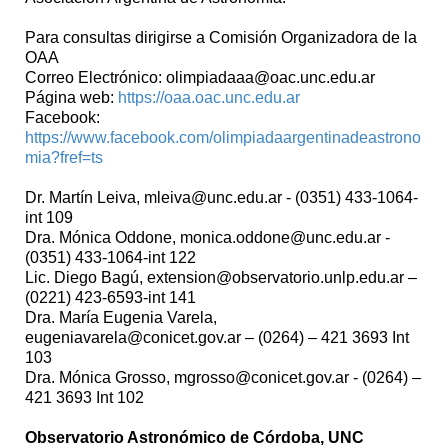
Para consultas dirigirse a Comisión Organizadora de la
OAA
Correo Electrónico: olimpiadaaa@oac.unc.edu.ar
Página web:
https://oaa.oac.unc.edu.ar
Facebook:
https://www.facebook.com/olimpiadaargentinadeastrono
mia?fref=ts
Dr. Martín Leiva, mleiva@unc.edu.ar - (0351) 433-1064-
int 109
Dra. Mónica Oddone, monica.oddone@unc.edu.ar -
(0351) 433-1064-int 122
Lic. Diego Bagú, extension@observatorio.unlp.edu.ar –
(0221) 423-6593-int 141
Dra. María Eugenia Varela,
eugeniavarela@conicet.gov.ar – (0264) – 421 3693 Int
103
Dra. Mónica Grosso, mgrosso@conicet.gov.ar - (0264) –
421 3693 Int 102
Observatorio Astronómico de Córdoba, UNC