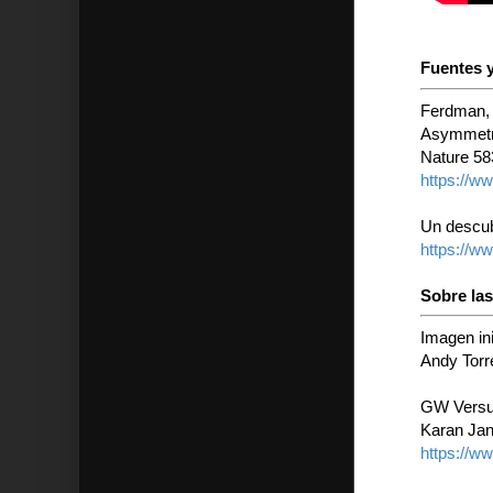
Fuentes y
Ferdman, R
Asymmetri
Nature 58
https://w
Un descub
https://w
Sobre la
Imagen ini
Andy Torr
GW Versu
Karan Jan
https://w