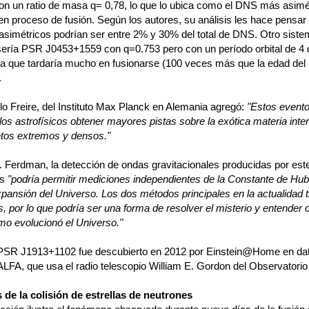
con un ratio de masa q= 0,78, lo que lo ubica como el DNS más asimé
en proceso de fusión. Según los autores, su análisis les hace pensar
asimétricos podrían ser entre 2% y 30% del total de DNS. Otro sist
sería PSR J0453+1559 con q=0.753 pero con un período orbital de 4 d
ca que tardaría mucho en fusionarse (100 veces más que la edad del
.
lo Freire, del Instituto Max Planck en Alemania agregó:
"Estos evento
 los astrofísicos obtener mayores pistas sobre la exótica materia inte
etos extremos y densos."
. Ferdman, la detección de ondas gravitacionales producidas por este
os
"podría permitir mediciones independientes de la Constante de Hubb
xpansión del Universo. Los dos métodos principales en la actualidad 
s, por lo que podría ser una forma de resolver el misterio y entender
mo evolucionó el Universo."
 PSR J1913+1102 fue descubierto en 2012 por Einstein@Home en dat
LFA, que usa el radio telescopio William E. Gordon del Observatorio
de la colisión de estrellas de neutrones