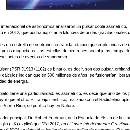
 internacional de astrónomos analizaron un púlsar doble asimétrico,
o en 2012, que podría explicar la kilonova de ondas gravitacionales 
es una estrella de neutrones en rápida rotación que emite ondas de r
 polos magnéticos. Las estrellas de neutrones son objetos compact
esultantes de eventos de supernova.
púlsar (PSR J1913+1102) es binario, es decir, son dos púlsar, orbita
 cálculos indican que en 500 millones de años, se fusionarían libera
dad de energía.
bjeto tiene una particularidad: es asimétrico, es decir que uno de los 
r que el otro. El trabajo científico, realizado con el Radiotelescopio
n Puerto Rico, se publica hoy en Nature.
gador principal, Dr. Robert Ferdman, de la Escuela de Física de la Un
nglia (UK) explicó que
"En 2017, en el Laser Interferometer Gravitat
ry (LIGO) se detectó la fusión de dos estrellas de neutrones. El eve