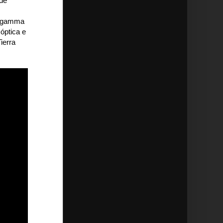
 de
os gamma
 óptica e
Tierra