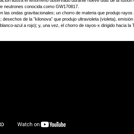
ación ilustra el fenómeno observado durante nueve días de la fusión
 de neutrones conocida como GW170817.
en las ondas gravitacionales; un chorro de materia que produjo ray
 desechos de la "kilonova" que produjo ultravioleta (violeta), emisión
 (blanco-azul a rojo); y, una vez, el chorro de rayos-x dirigido hacia la 