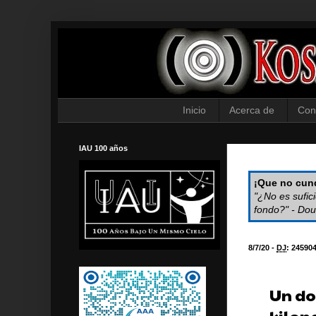
Inicio
Acerca de
Con
IAU 100 años
¡Que no cund
"¿No es sufic
fondo?" - Dou
8/7/20 -
DJ
:
24590
Un do