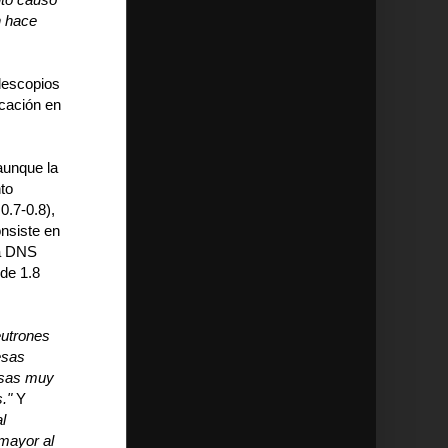
n hace
lescopios
ocación en
aunque la
to
0.7-0.8),
onsiste en
ma DNS
 de 1.8
eutrones
esas
asas muy
."
Y
l
 mayor al