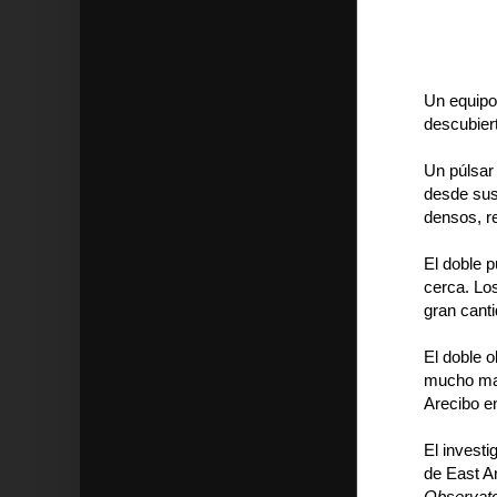
Un equipo
descubiert
Un púlsar 
desde sus
densos, r
El doble 
cerca. Los
gran canti
El doble o
mucho mayo
Arecibo e
El investi
de East A
Observato