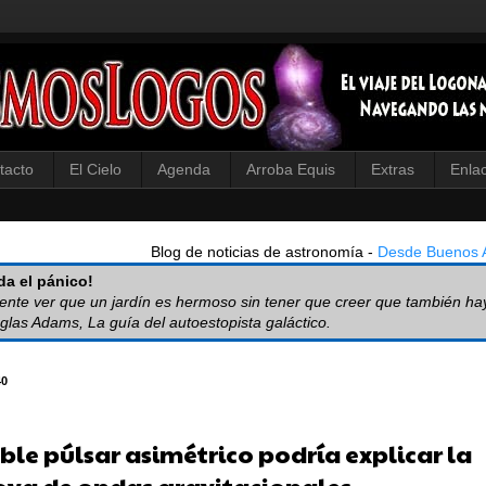
tacto
El Cielo
Agenda
Arroba Equis
Extras
Enla
Blog de noticias de astronomía -
Desde Buenos A
a el pánico!
iente ver que un jardín es hermoso sin tener que creer que también ha
glas Adams, La guía del autoestopista galáctico.
40
ble púlsar asimétrico podría explicar la