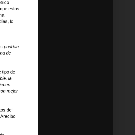
trico
 que estos
ema
ías, lo
s podrían
rna de
 tipo de
le, la
tienen
 con mejor
os del
 Arecibo.