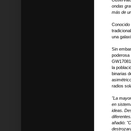
ondas grav
más de un
Conocido 
tradiciona
una galaxi
Sin embarg
poderosa k
GW170817 
la poblaci
binarias 
asimétrico
radios sol
"La mayor
en sistem
ideas. De
diferentes
añadió:
"C
destrozar