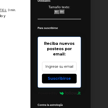
Utilidades
Tamaño texto:
T.E.L
: 3 min.
do y
Para suscribirse
Reciba nuevos
posteos por
email:
Suscribirse
Powered by
Contra la astrología