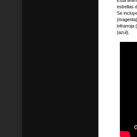
Esta anim
estrellas
Se incluy
(magenta);
infrarroja
(azul).