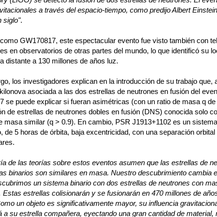
itacionales a través del espacio-tiempo, como predijo Albert Einstei
 siglo"
.
como GW170817, este espectacular evento fue visto también con te
les en observatorios de otras partes del mundo, lo que identificó su l
a distante a 130 millones de años luz.
o, los investigadores explican en la introducción de su trabajo que, 
ilonova asociada a las dos estrellas de neutrones en fusión del even
se puede explicar si fueran asimétricas (con un ratio de masa q de 
ón de estrellas de neutrones dobles en fusión (DNS) conocida solo c
de masa similar (q > 0.9). En cambio, PSR J1913+1102 es un siste
, de 5 horas de órbita, baja excentricidad, con una separación orbital
ares.
ía de las teorías sobre estos eventos asumen que las estrellas de n
as binarios son similares en masa. Nuestro descubrimiento cambia 
scubrimos un sistema binario con dos estrellas de neutrones con m
. Estas estrellas colisionarán y se fusionarán en 470 millones de años
omo un objeto es significativamente mayor, su influencia gravitaciona
á a su estrella compañera, eyectando una gran cantidad de material,