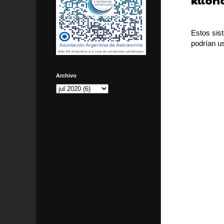
kilon
Estos sis
podrían u
Archivo