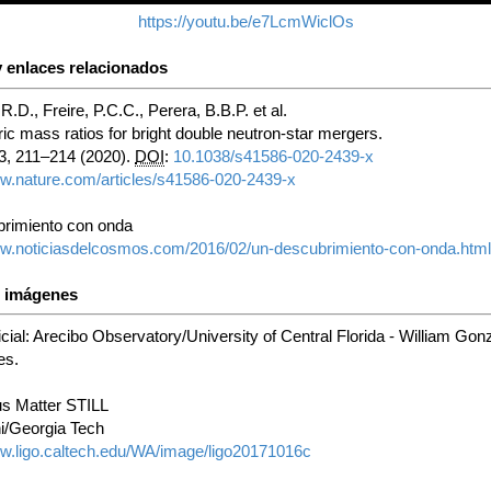
https://youtu.be/e7LcmWiclOs
 enlaces relacionados
.D., Freire, P.C.C., Perera, B.B.P. et al.
c mass ratios for bright double neutron-star mergers.
3, 211–214 (2020).
DOI
:
10.1038/s41586-020-2439-x
ww.nature.com/articles/s41586-020-2439-x
rimiento con onda
ww.noticiasdelcosmos.com/2016/02/un-descubrimiento-con-onda.html
s imágenes
cial: Arecibo Observatory/University of Central Florida - William Gon
es.
s Matter STILL
i/Georgia Tech
ww.ligo.caltech.edu/WA/image/ligo20171016c