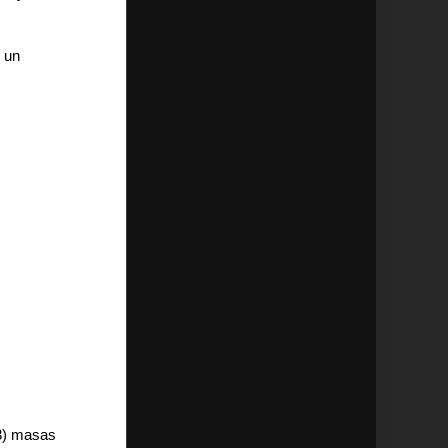
 un
03) masas