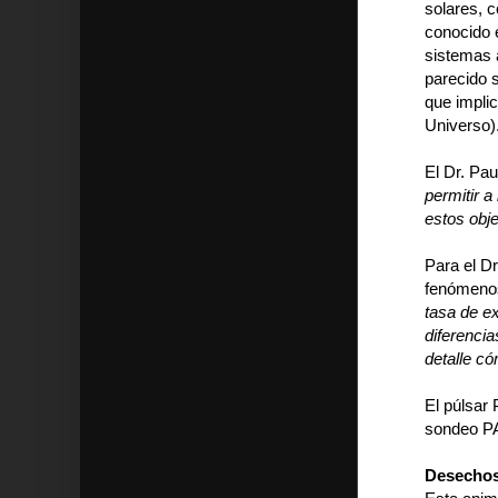
solares, 
conocido 
sistemas 
parecido 
que impli
Universo)
El Dr. Pau
permitir a
estos obj
Para el Dr
fenómen
tasa de e
diferencia
detalle có
El púlsar
sondeo PA
Desechos 