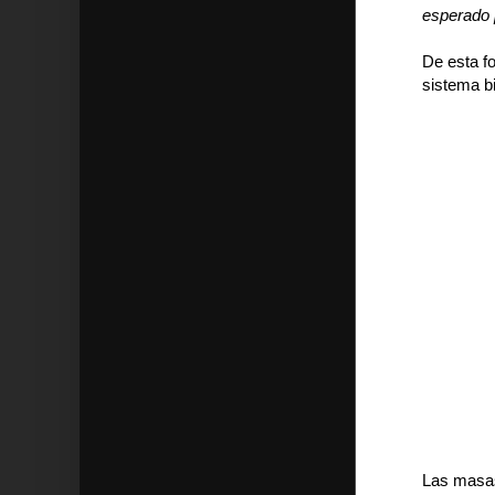
esperado 
De esta f
sistema b
Las masas