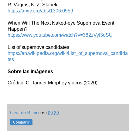
R. Vagins, K. Z. Stanek
https://arxiv.org/abs/1306.0559
When Will The Next Naked-eye Supernova Event
Happen?
https://www.youtube.com/watch?v=382zVyI3oSU
List of supernova candidates
https://en.wikipedia.org/wiki/List_of_supernova_candida
tes
Sobre las imágenes
Crédito: C. Tanner Murphey y otros (2020)
Gerardo Blanco
en
00:30
Compartir