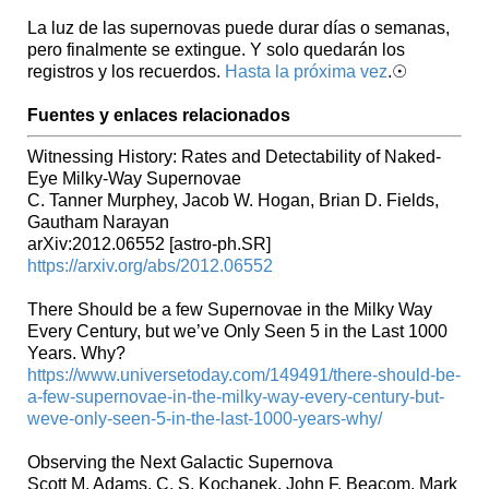
La luz de las supernovas puede durar días o semanas,
pero finalmente se extingue. Y solo quedarán los
registros y los recuerdos.
Hasta la próxima vez
.☉
Fuentes y enlaces relacionados
Witnessing History: Rates and Detectability of Naked-
Eye Milky-Way Supernovae
C. Tanner Murphey, Jacob W. Hogan, Brian D. Fields,
Gautham Narayan
arXiv:2012.06552 [astro-ph.SR]
https://arxiv.org/abs/2012.06552
There Should be a few Supernovae in the Milky Way
Every Century, but we’ve Only Seen 5 in the Last 1000
Years. Why?
https://www.universetoday.com/149491/there-should-be-
a-few-supernovae-in-the-milky-way-every-century-but-
weve-only-seen-5-in-the-last-1000-years-why/
Observing the Next Galactic Supernova
Scott M. Adams, C. S. Kochanek, John F. Beacom, Mark