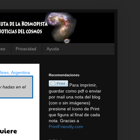
ces
Privacidad
Ayuda
ires, Argentina
Recomendaciones
Para imprimir,
y hadas en el
guardar como pdf o enviar
por mail una nota del blog
(con o sin imágenes)
presione el ícono de Print
que figura al final de cada
nota. Gracias a
PrintFriendly.com
quiere