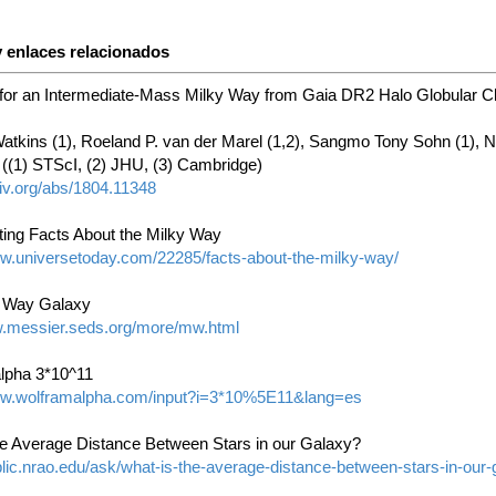
 enlaces relacionados
for an Intermediate-Mass Milky Way from Gaia DR2 Halo Globular Cl
Watkins (1), Roeland P. van der Marel (1,2), Sangmo Tony Sohn (1), 
 ((1) STScI, (2) JHU, (3) Cambridge)
xiv.org/abs/1804.11348
sting Facts About the Milky Way
ww.universetoday.com/22285/facts-about-the-milky-way/
y Way Galaxy
w.messier.seds.org/more/mw.html
lpha 3*10^11
ww.wolframalpha.com/input?i=3*10%5E11&lang=es
he Average Distance Between Stars in our Galaxy?
blic.nrao.edu/ask/what-is-the-average-distance-between-stars-in-our-