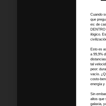
Cuando su
que pregu
es: de ca
DENTRO de
ilógico. 
civilizació
Esto es a
a 99,9% de
distancias
tal veloci
peor: dura
vacío. ¿Qu
costo-bene
energía y 
Sin embarg
altos que 
galaxia, y