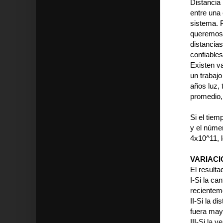
Distancia 
entre una
sistema. 
queremos 
distancia
confiable
Existen v
un trabajo
años luz,
promedio,
Si el tiem
y el númer
4x10^11, 
VARIAC
El resulta
I-Si la c
recientem
II-Si la d
fuera may
III-Si la 