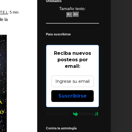
Utilidades
Tamaño texto:
T.E.L
: 5 min.
de la
Para suscribirse
Reciba nuevos
posteos por
email:
Suscribirse
Powered by
Contra la astrología