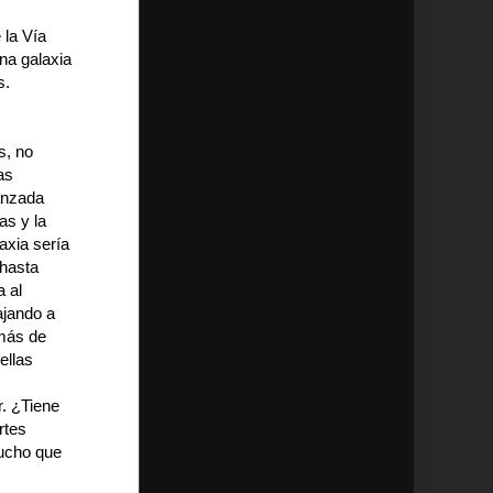
 la Vía
na galaxia
s.
s, no
as
vanzada
as y la
axia sería
 hasta
a al
ajando a
 más de
ellas
. ¿Tiene
rtes
mucho que