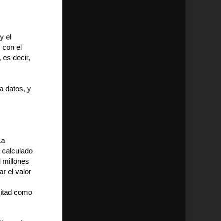
y el
 con el
 es decir,
a datos, y
La
 calculado
l millones
r el valor
mitad como