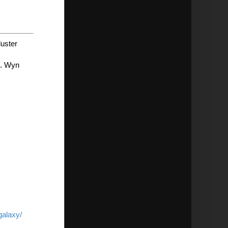
uster
N. Wyn
galaxy/