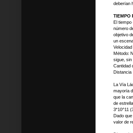
deberían 
TIEMPO
El tiempo 
número de 
objetivo d
un escena
Velocidad 
Método: N
sigue, sin
Cantidad d
Distancia 
La Vía Lá
mayoría d
que la can
de estrell
3*10^11 (3
Dado que 
valor de r