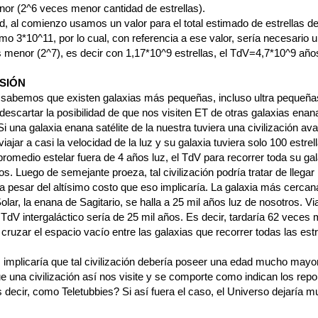
or (2^6 veces menor cantidad de estrellas).
d, al comienzo usamos un valor para el total estimado de estrellas de
o 3*10^11, por lo cual, con referencia a ese valor, sería necesario u
 menor (2^7), es decir con 1,17*10^9 estrellas, el TdV=4,7*10^9 año
SIÓN
sabemos que existen galaxias más pequeñas, incluso ultra pequeña
escartar la posibilidad de que nos visiten ET de otras galaxias enan
 Si una galaxia enana satélite de la nuestra tuviera una civilización a
iajar a casi la velocidad de la luz y su galaxia tuviera solo 100 estrell
promedio estelar fuera de 4 años luz, el TdV para recorrer toda su gal
s. Luego de semejante proeza, tal civilización podría tratar de llegar
a pesar del altísimo costo que eso implicaría. La galaxia más cercan
lar, la enana de Sagitario, se halla a 25 mil años luz de nosotros. Vi
 TdV intergaláctico sería de 25 mil años. Es decir, tardaría 62 veces
cruzar el espacio vacío entre las galaxias que recorrer todas las estr
implicaría que tal civilización debería poseer una edad mucho mayor
e una civilización así nos visite y se comporte como indican los repo
 decir, como Teletubbies? Si así fuera el caso, el Universo dejaría 