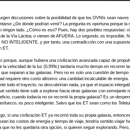
rgen discusiones sobre la posibilidad de que los OVNIs sean naves 
ntarse ¿De dónde podrían venir? La pregunta es oportuna porque la 
si ningún lado. ¿Cómo es eso? Pues, hay dos posibles respuestas: v
 la Vía Láctea; o vienen de AFUERA. Lo segundo, es imposible. N
Es NO INTELIGENTE, y por tanto, una contradicción con una supuest
n ET.
sí porque, aunque hubiera una civilización avanzada capaz de propu
 la velocidad de la luz (0,999c) tardaría mucho tiempo en recorrer la
 que separan a las galaxias. Pero no es solo una cuestión de tiempo 
dad requiere otro costo altísimo: una cantidad incalculable de energía.
nte todo el trayecto, no descubrirían nada, ya que el espacio intergal
é sentido tiene salir a explorar hacia otras galaxias con semejante r
ficio, cuando todavía no se recorrió la propia galaxia? Es un desperd
esfuerzo, es poco inteligente. Salvo que los ET sean como los Teletub
o, si una civilización ET ya recorrió toda su propia galaxia, entonce
sean los costos de energía y tiempo de viaje, tendría sentido viajar ha
a que no les quedaría otra opción, si quieren seguir explorando. Pero