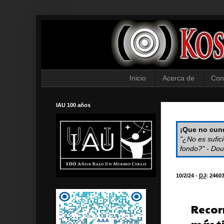
Inicio
Acerca de
Con
IAU 100 años
¡Que no cund
"¿No es sufic
fondo?" - Dou
10/2/24 -
DJ
:
2460
Recorr