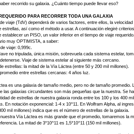
haber recorrido su galaxia. ¿Cuánto tiempo puede llevar eso?
 REQUERIDO PARA RECORRER TODA UNA GALAXIA
de viaje (TdV) dependerá de varios factores, entre ellos, la velocidad 
estrellas, así como el método a usar. A continuación elegiré criterios
e establecer un PISO, un valor inferior en el tiempo de viaje requerido,
rio muy OPTIMISTA, a saber:
de viaje: 0,999c.
ave no tripulada, única misión, sobrevuela cada sistema estelar, tom
 detenerse. Viaje de sistema estelar al siguiente más cercano.
e estrellas: la mitad de la Vía Láctea (entre 50 y 200 mil millones).
promedio entre estrellas cercanas: 4 años luz.
ctea es una galaxia de tamaño medio, pero no de tamaño promedio. 
e las galaxias circundantes son más pequeñas que la nuestra. Se ha
tidad de estrellas de nuestra galaxia ronda entre los 100 y los 400 mi
as. En notación exponencial: 1-4 x 10^11. En Wolfram Alpha, al ingresa
00 mil millones) indica que es el número de estrellas de la galaxia.
nuestra Vía Láctea es más grande que el promedio, tomaremos la 
eferencia. La mitad de 3*10^11 es 1,5*10^11 (150 mil millones).