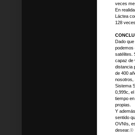
veces men
En realida
Láctea com
128 veces
CONCLU
Dado que 
podemos d
satélites.
capaz de v
distancia 
de 400 año
nosotros, 
Sistema So
0,999c, el
tiempo en 
propias.
Y además 
sentido qu
OVNIs, es
desear.☉