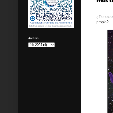
más t
¿Tiene sen
propia?
Archivo