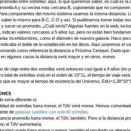
promedio entre estrellas: aquí, lo que queremos saber, es cuál es la 
 estrella A y su vecina más cercana B, suponiendo que no componen
Para componentes del mismo sistema usamos la misma distancia. L
saber lo mismo para B-C, C-D y así. Si pudiéramos tomar todas es
s y sacar un promedio, ¿Cuál sería? Algunas fuentes en la web, inclu
s, indican valores cercanos a 5 años luz, pero no están bien fundame
arias incertidumbres, como el diámetro de nuestra galaxia. Hace poc
 indicaba el doble de lo establecido en los libros. Aquí usaremos el va
 tomando como referencia la distancia a Próxima Centauri. Dado que
 en algunos casos la distancia será mayor y en otros, menor.
po de viaje entre dos estrellas será entonces casi igual a 4 años (en 
o total de estrellas está en el orden de 10^11, el tiempo de viaje será
lo que es mayor al tiempo de existencia del Universo, EdU=1,38*10^
IONES
do sería diferente si:
antidad de estrellas fuera menor, el TdV será menor. Hemos comentad
ente de
galaxias satélites con solo 60 estrellas.
istancia promedio fuera menor, el TdV, también. Pero si la distancia p
or, el TdV aumentaría.
velocidad usada fuera mayor o menor, también el resultado se alteraría