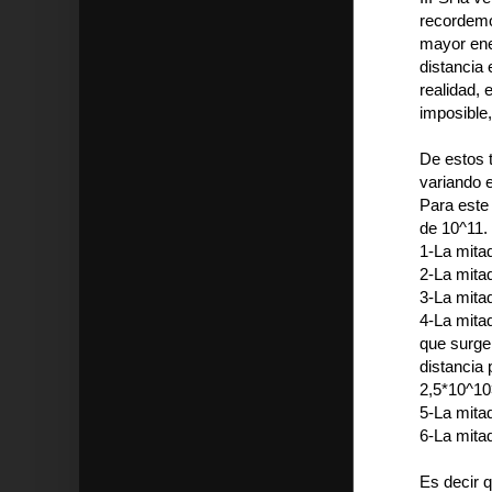
recordemo
mayor ener
distancia 
realidad,
imposible,
De estos t
variando e
Para este 
de 10^11.
1-La mita
2-La mita
3-La mita
4-La mita
que surge
distancia 
2,5*10^1
5-La mita
6-La mita
Es decir q