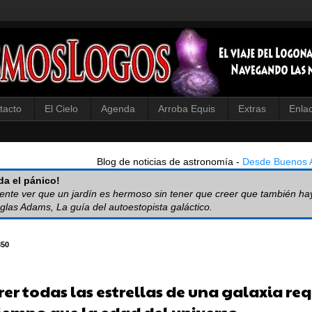
tacto
El Cielo
Agenda
Arroba Equis
Extras
Enla
Blog de noticias de astronomía -
Desde Buenos A
a el pánico!
iente ver que un jardín es hermoso sin tener que creer que también ha
glas Adams, La guía del autoestopista galáctico.
350
er todas las estrellas de una galaxia re