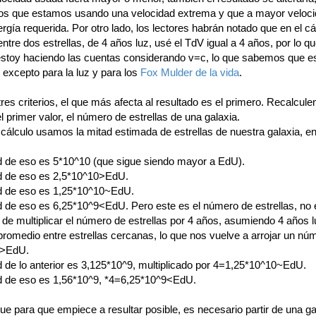
s que estamos usando una velocidad extrema y que a mayor veloci
gía requerida. Por otro lado, los lectores habrán notado que en el cá
entre dos estrellas, de 4 años luz, usé el TdV igual a 4 años, por lo qu
 estoy haciendo las cuentas considerando v=c, lo que sabemos que e
 excepto para la luz y para los
Fox Mulder de la vida
.
res criterios, el que más afecta al resultado es el primero. Recalcul
l primer valor, el número de estrellas de una galaxia.
cálculo usamos la mitad estimada de estrellas de nuestra galaxia, en
d de eso es 5*10^10 (que sigue siendo mayor a EdU).
d de eso es 2,5*10^10>EdU.
d de eso es 1,25*10^10~EdU.
d de eso es 6,25*10^9<EdU. Pero este es el número de estrellas, no 
 de multiplicar el número de estrellas por 4 años, asumiendo 4 años
promedio entre estrellas cercanas, lo que nos vuelve a arrojar un nú
0>EdU.
d de lo anterior es 3,125*10^9, multiplicado por 4=1,25*10^10~EdU.
d de eso es 1,56*10^9, *4=6,25*10^9<EdU.
ue para que empiece a resultar posible, es necesario partir de una ga