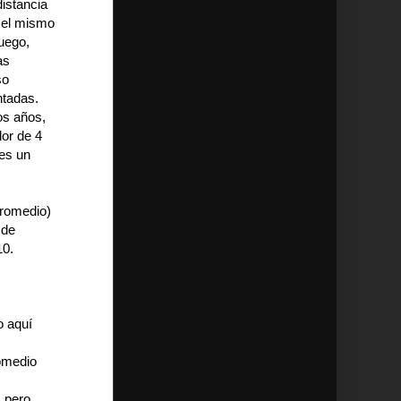
distancia
 el mismo
uego,
as
so
ntadas.
os años,
lor de 4
 es un
promedio)
 de
10.
o aquí
romedio
, pero