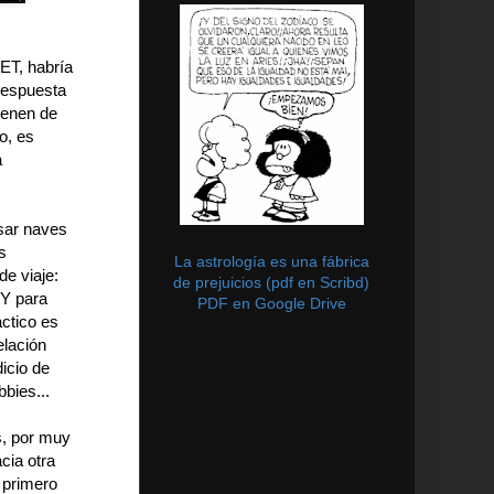
ET, habría
respuesta
ienen de
o, es
a
lsar naves
s
La astrología es una fábrica
de viaje:
de prejuicios (pdf en Scribd)
 Y para
PDF en Google Drive
áctico es
elación
icio de
bies...
s, por muy
cia otra
, primero