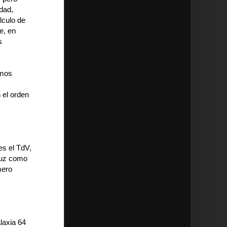
dad,
lculo de
e, en
s
emos
 el orden
es el TdV,
 luz como
mero
laxia 64