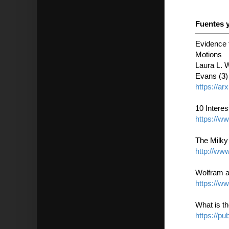
Fuentes y
Evidence 
Motions
Laura L. 
Evans (3)
https://ar
10 Intere
https://w
The Milk
http://ww
Wolfram a
https://w
What is t
https://pu