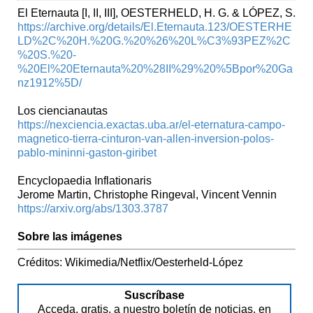
El Eternauta [I, II, III], OESTERHELD, H. G. & LÓPEZ, S.
https://archive.org/details/El.Eternauta.123/OESTERHE
LD%2C%20H.%20G.%20%26%20L%C3%93PEZ%2C
%20S.%20-
%20El%20Eternauta%20%28II%29%20%5Bpor%20Ga
nz1912%5D/
Los ciencianautas
https://nexciencia.exactas.uba.ar/el-eternatura-campo-
magnetico-tierra-cinturon-van-allen-inversion-polos-
pablo-mininni-gaston-giribet
Encyclopaedia Inflationaris
Jerome Martin, Christophe Ringeval, Vincent Vennin
https://arxiv.org/abs/1303.3787
Sobre las imágenes
Créditos: Wikimedia/Netflix/Oesterheld-López
Suscríbase
Acceda, gratis, a nuestro boletín de noticias, en