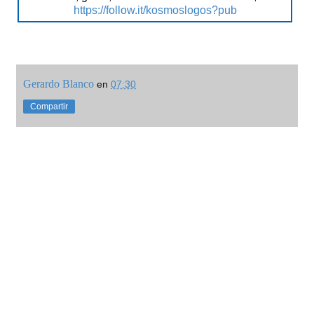
https://follow.it/kosmoslogos?pub
Gerardo Blanco
en
07:30
Compartir