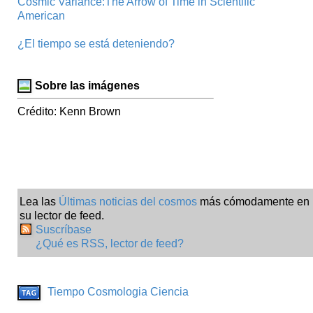
Cosmic Variance:The Arrow of Time in Scientific
American
¿El tiempo se está deteniendo?
Sobre las imágenes
Crédito: Kenn Brown
Lea las
Últimas noticias del cosmos
más cómodamente en
su lector de feed.
Suscríbase
¿Qué es RSS, lector de feed?
Tiempo
Cosmologia
Ciencia