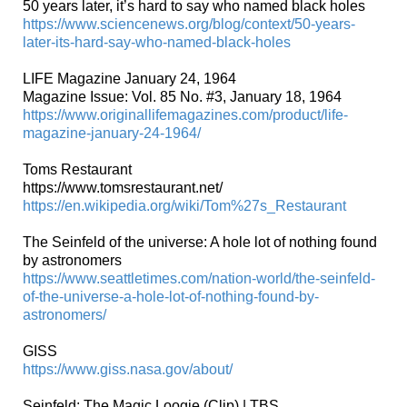
50 years later, it’s hard to say who named black holes
https://www.sciencenews.org/blog/context/50-years-
later-its-hard-say-who-named-black-holes
LIFE Magazine January 24, 1964
Magazine Issue: Vol. 85 No. #3, January 18, 1964
https://www.originallifemagazines.com/product/life-
magazine-january-24-1964/
Toms Restaurant
https://www.tomsrestaurant.net/
https://en.wikipedia.org/wiki/Tom%27s_Restaurant
The Seinfeld of the universe: A hole lot of nothing found
by astronomers
https://www.seattletimes.com/nation-world/the-seinfeld-
of-the-universe-a-hole-lot-of-nothing-found-by-
astronomers/
GISS
https://www.giss.nasa.gov/about/
Seinfeld: The Magic Loogie (Clip) | TBS