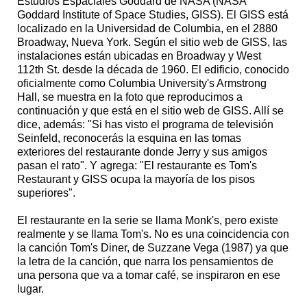
Estudios Espaciales Goddard de NASA (NASA
Goddard Institute of Space Studies, GISS). El GISS está
localizado en la Universidad de Columbia, en el 2880
Broadway, Nueva York. Según el sitio web de GISS, las
instalaciones están ubicadas en Broadway y West
112th St. desde la década de 1960. El edificio, conocido
oficialmente como Columbia University's Armstrong
Hall, se muestra en la foto que reproducimos a
continuación y que está en el sitio web de GISS. Allí se
dice, además: "Si has visto el programa de televisión
Seinfeld, reconocerás la esquina en las tomas
exteriores del restaurante donde Jerry y sus amigos
pasan el rato". Y agrega: "El restaurante es Tom's
Restaurant y GISS ocupa la mayoría de los pisos
superiores".
El restaurante en la serie se llama Monk's, pero existe
realmente y se llama Tom's. No es una coincidencia con
la canción Tom's Diner, de Suzzane Vega (1987) ya que
la letra de la canción, que narra los pensamientos de
una persona que va a tomar café, se inspiraron en ese
lugar.