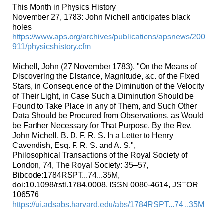
This Month in Physics History
November 27, 1783: John Michell anticipates black
holes
https://www.aps.org/archives/publications/apsnews/200
911/physicshistory.cfm
Michell, John (27 November 1783), "On the Means of
Discovering the Distance, Magnitude, &c. of the Fixed
Stars, in Consequence of the Diminution of the Velocity
of Their Light, in Case Such a Diminution Should be
Found to Take Place in any of Them, and Such Other
Data Should be Procured from Observations, as Would
be Farther Necessary for That Purpose. By the Rev.
John Michell, B. D. F. R. S. In a Letter to Henry
Cavendish, Esq. F. R. S. and A. S.",
Philosophical Transactions of the Royal Society of
London, 74, The Royal Society: 35–57,
Bibcode:1784RSPT...74...35M,
doi:10.1098/rstl.1784.0008, ISSN 0080-4614, JSTOR
106576
https://ui.adsabs.harvard.edu/abs/1784RSPT...74...35M