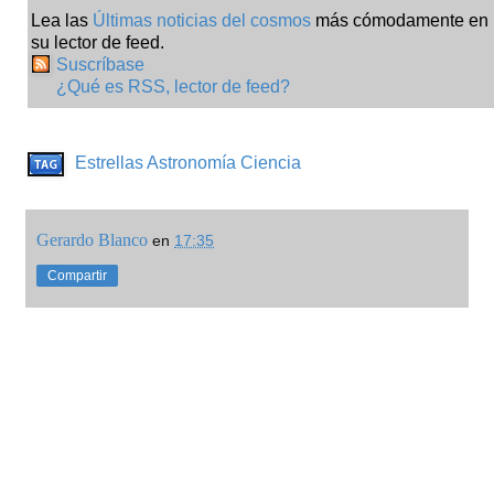
Lea las
Últimas noticias del cosmos
más cómodamente en
su lector de feed.
Suscríbase
¿Qué es RSS, lector de feed?
Estrellas
Astronomía
Ciencia
Gerardo Blanco
en
17:35
Compartir