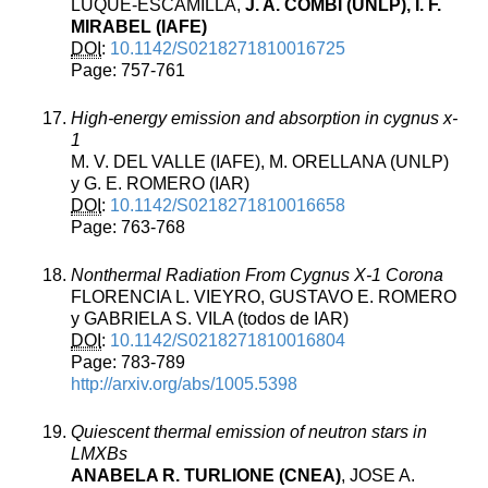
LUQUE-ESCAMILLA,
J. A. COMBI (UNLP), I. F.
MIRABEL (IAFE)
DOI
:
10.1142/S0218271810016725
Page: 757-761
High-energy emission and absorption in cygnus x-
1
M. V. DEL VALLE (IAFE), M. ORELLANA (UNLP)
y G. E. ROMERO (IAR)
DOI
:
10.1142/S0218271810016658
Page: 763-768
Nonthermal Radiation From Cygnus X-1 Corona
FLORENCIA L. VIEYRO, GUSTAVO E. ROMERO
y GABRIELA S. VILA (todos de IAR)
DOI
:
10.1142/S0218271810016804
Page: 783-789
http://arxiv.org/abs/1005.5398
Quiescent thermal emission of neutron stars in
LMXBs
ANABELA R. TURLIONE (CNEA)
, JOSE A.