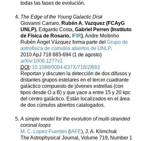
todas las fases de evolución.
The Edge of the Young Galactic Disk
Giovanni Carraro,
Rubén A. Vazquez (FCAyG
UNLP)
, Edgardo Costa,
Gabriel Perren (Instituto
de Física de Rosario,
IFIR
)
, Andre Moitinho
Rubén Ángel Vázquez forma parte del
Grupo de
astrofísica de cúmulos abiertos de UNLP
.
2010 ApJ 718 683-694 (1 de agosto)
arXiv:1006.1277v1
DOI
:
10.1088/0004-637X/718/2/683
Reportan y discuten la detección de dos difusos y
distantes grupos estelares en el tercer cuadrante
galáctico compuesto de jóvenes estrellas (con
tipos desde O a B) y que yace a entre 15 y 20 kpc
del centro galáctico. Están localizados en el área
de dos cúmulos abiertos catalogados.
A simple model for the evolution of multi-stranded
coronal loops
M. C. Lopez-Fuentes
(
IAFE
), J. A. Klimchuk
The Astrophysical Journal, Volume 719, Number 1