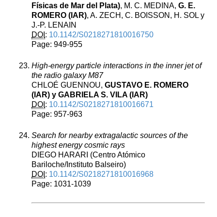
Físicas de Mar del Plata)
, M. C. MEDINA,
G. E.
ROMERO (IAR)
, A. ZECH, C. BOISSON, H. SOL y
J.-P. LENAIN
DOI
:
10.1142/S0218271810016750
Page: 949-955
High-energy particle interactions in the inner jet of
the radio galaxy M87
CHLOÉ GUENNOU,
GUSTAVO E. ROMERO
(IAR) y GABRIELA S. VILA (IAR)
DOI
:
10.1142/S0218271810016671
Page: 957-963
Search for nearby extragalactic sources of the
highest energy cosmic rays
DIEGO HARARI (Centro Atómico
Bariloche/Instituto Balseiro)
DOI
:
10.1142/S0218271810016968
Page: 1031-1039