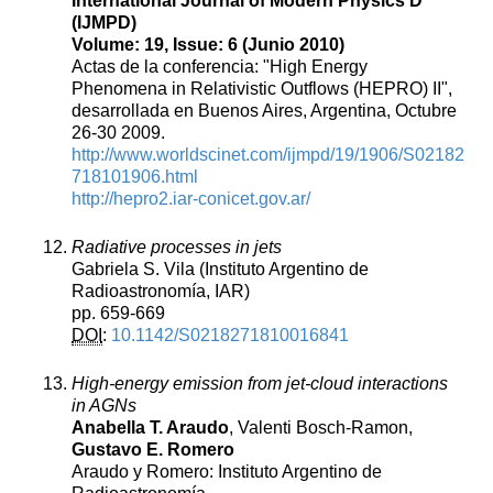
International Journal of Modern Physics D
(IJMPD)
Volume: 19, Issue: 6 (Junio 2010)
Actas de la conferencia: "High Energy
Phenomena in Relativistic Outflows (HEPRO) II",
desarrollada en Buenos Aires, Argentina, Octubre
26-30 2009.
http://www.worldscinet.com/ijmpd/19/1906/S02182
718101906.html
http://hepro2.iar-conicet.gov.ar/
Radiative processes in jets
Gabriela S. Vila (Instituto Argentino de
Radioastronomía, IAR)
pp. 659-669
DOI
:
10.1142/S0218271810016841
High-energy emission from jet-cloud interactions
in AGNs
Anabella T. Araudo
, Valenti Bosch-Ramon,
Gustavo E. Romero
Araudo y Romero: Instituto Argentino de