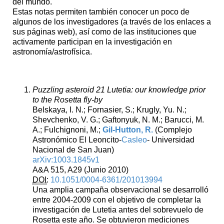
del mundo.
Estas notas permiten también conocer un poco de
algunos de los investigadores (a través de los enlaces a
sus páginas web), así como de las instituciones que
activamente participan en la investigación en
astronomía/astrofísica.
Puzzling asteroid 21 Lutetia: our knowledge prior
to the Rosetta fly-by
Belskaya, I. N.; Fornasier, S.; Krugly, Yu. N.;
Shevchenko, V. G.; Gaftonyuk, N. M.; Barucci, M.
A.; Fulchignoni, M.;
Gil-Hutton, R.
(Complejo
Astronómico El Leoncito-
Casleo
- Universidad
Nacional de San Juan)
arXiv:1003.1845v1
A&A 515, A29 (Junio 2010)
DOI
:
10.1051/0004-6361/201013994
Una amplia campaña observacional se desarrolló
entre 2004-2009 con el objetivo de completar la
investigación de Lutetia antes del sobrevuelo de
Rosetta este año. Se obtuvieron mediciones