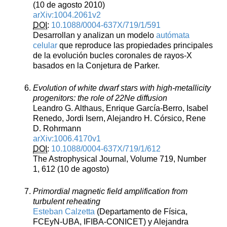
(10 de agosto 2010)
arXiv:1004.2061v2
DOI
:
10.1088/0004-637X/719/1/591
Desarrollan y analizan un modelo
autómata
celular
que reproduce las propiedades principales
de la evolución bucles coronales de rayos-X
basados en la Conjetura de Parker.
Evolution of white dwarf stars with high-metallicity
progenitors: the role of 22Ne diffusion
Leandro G. Althaus, Enrique García-Berro, Isabel
Renedo, Jordi Isern, Alejandro H. Córsico, Rene
D. Rohrmann
arXiv:1006.4170v1
DOI
:
10.1088/0004-637X/719/1/612
The Astrophysical Journal, Volume 719, Number
1, 612 (10 de agosto)
Primordial magnetic field amplification from
turbulent reheating
Esteban Calzetta
(Departamento de Física,
FCEyN-UBA, IFIBA-CONICET) y Alejandra