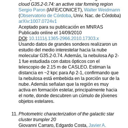
cloud G35.2-0.74: an active star forming region
Sergio Paron
(IAFE/CONICET),
Walter Weidmann
(
Observatorio de Córdoba
, Univ. Nac. de Córdoba)
arXiv:1007.0724v1
Aceptado para su publicación en MNRAS
Publicado online el 14/09/2010
DOI
:
10.1111/j.1365-2966.2010.17303.x
Usando datos de grandes sondeos realizaron un
estudio del medio interestelar hacia la nube
molecular G35.2-0.74. Además, la nebulosa Ap 2-
1 fue estudiada con datos ópticos con el
telescopio de 2.15 m de CASLEO. Estiman la
distancia en ~2 kpc para Ap 2-1, confirmando que
la nebulosa está embebida en la porción sur de la
nube. Además señalan que la región es muy
activa en formación estelar, principalmente hacia
el norte, donde descubren un cúmulo de jóvenes
objetos estelares.
Photometric characterization of the galactic star
cluster trumpler 20
Giovanni Carraro, Edgardo Costa,
Javier A.