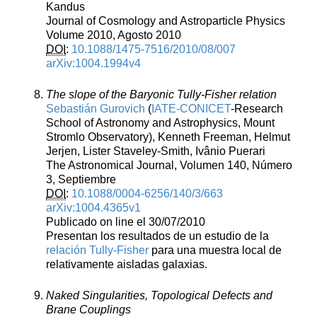
Kandus
Journal of Cosmology and Astroparticle Physics
Volume 2010, Agosto 2010
DOI
:
10.1088/1475-7516/2010/08/007
arXiv:1004.1994v4
The slope of the Baryonic Tully-Fisher relation
Sebastián Gurovich
(
IATE-CONICET
-Research
School of Astronomy and Astrophysics, Mount
Stromlo Observatory), Kenneth Freeman, Helmut
Jerjen, Lister Staveley-Smith, Ivânio Puerari
The Astronomical Journal, Volumen 140, Número
3, Septiembre
DOI
:
10.1088/0004-6256/140/3/663
arXiv:1004.4365v1
Publicado on line el 30/07/2010
Presentan los resultados de un estudio de la
relación Tully-Fisher
para una muestra local de
relativamente aisladas galaxias.
Naked Singularities, Topological Defects and
Brane Couplings