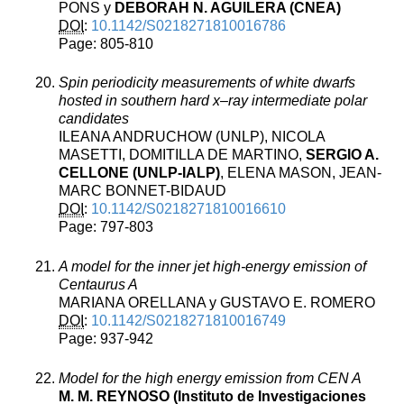
PONS y
DEBORAH N. AGUILERA (CNEA)
DOI
:
10.1142/S0218271810016786
Page: 805-810
Spin periodicity measurements of white dwarfs
hosted in southern hard x–ray intermediate polar
candidates
ILEANA ANDRUCHOW (UNLP), NICOLA
MASETTI, DOMITILLA DE MARTINO,
SERGIO A.
CELLONE (UNLP-IALP)
, ELENA MASON, JEAN-
MARC BONNET-BIDAUD
DOI
:
10.1142/S0218271810016610
Page: 797-803
A model for the inner jet high-energy emission of
Centaurus A
MARIANA ORELLANA y GUSTAVO E. ROMERO
DOI
:
10.1142/S0218271810016749
Page: 937-942
Model for the high energy emission from CEN A
M. M. REYNOSO (Instituto de Investigaciones