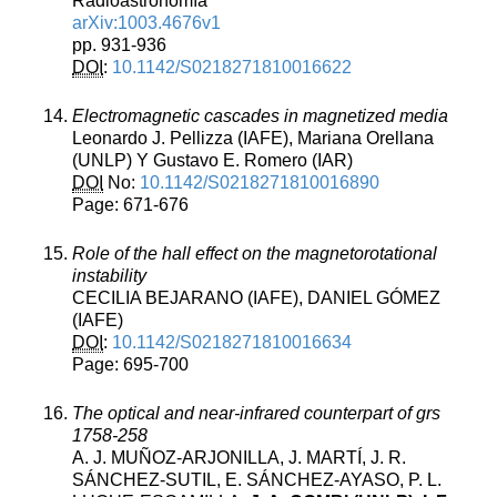
Radioastronomía
arXiv:1003.4676v1
pp. 931-936
DOI
:
10.1142/S0218271810016622
Electromagnetic cascades in magnetized media
Leonardo J. Pellizza (IAFE), Mariana Orellana
(UNLP) Y Gustavo E. Romero (IAR)
DOI
No:
10.1142/S0218271810016890
Page: 671-676
Role of the hall effect on the magnetorotational
instability
CECILIA BEJARANO (IAFE), DANIEL GÓMEZ
(IAFE)
DOI
:
10.1142/S0218271810016634
Page: 695-700
The optical and near-infrared counterpart of grs
1758-258
A. J. MUÑOZ-ARJONILLA, J. MARTÍ, J. R.
SÁNCHEZ-SUTIL, E. SÁNCHEZ-AYASO, P. L.