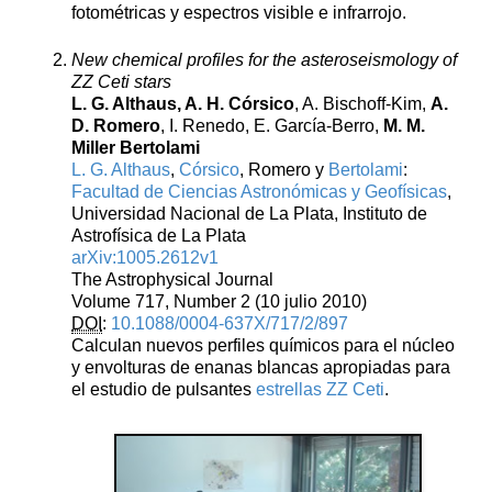
fotométricas y espectros visible e infrarrojo.
New chemical profiles for the asteroseismology of
ZZ Ceti stars
L. G. Althaus, A. H. Córsico
, A. Bischoff-Kim,
A.
D. Romero
, I. Renedo, E. García-Berro,
M. M.
Miller Bertolami
L. G. Althaus
,
Córsico
, Romero y
Bertolami
:
Facultad de Ciencias Astronómicas y Geofísicas
,
Universidad Nacional de La Plata, Instituto de
Astrofísica de La Plata
arXiv:1005.2612v1
The Astrophysical Journal
Volume 717, Number 2 (10 julio 2010)
DOI
:
10.1088/0004-637X/717/2/897
Calculan nuevos perfiles químicos para el núcleo
y envolturas de enanas blancas apropiadas para
el estudio de pulsantes
estrellas ZZ Ceti
.